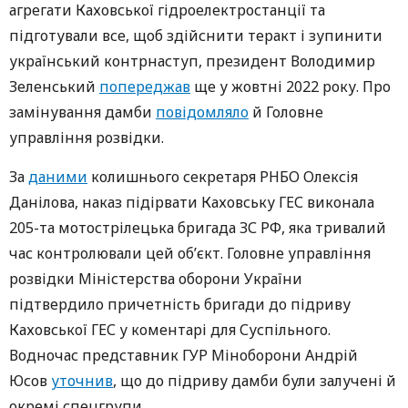
агрегати Каховської гідроелектростанції та
підготували все, щоб здійснити теракт і зупинити
український контрнаступ, президент Володимир
Зеленський
попереджав
ще у жовтні 2022 року. Про
замінування дамби
повідомляло
й Головне
управління розвідки.
За
даними
колишнього секретаря РНБО Олексія
Данілова, наказ підірвати Каховську ГЕС виконала
205-та мотострілецька бригада ЗС РФ, яка тривалий
час контролювали цей об’єкт. Головне управління
розвідки Міністерства оборони України
підтвердило причетність бригади до підриву
Каховської ГЕС у коментарі для Суспільного.
Водночас представник ГУР Міноборони Андрій
Юсов
уточнив
, що до підриву дамби були залучені й
окремі спецгрупи.