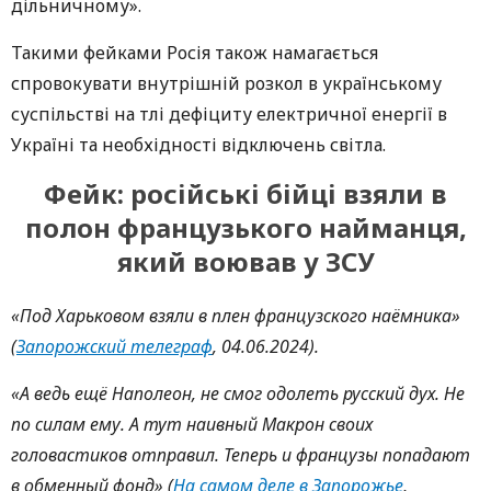
дільничному».
Такими фейками Росія також намагається
спровокувати внутрішній розкол в українському
суспільстві на тлі дефіциту електричної енергії в
Україні та необхідності відключень світла.
Фейк: російські бійці взяли в
полон французького найманця,
який воював у ЗСУ
«Под Харьковом взяли в плен французского наёмника»
(
Запорожский телеграф
, 04.06.2024).
«А ведь ещё Наполеон, не смог одолеть русский дух. Не
по силам ему. А тут наивный Макрон своих
головастиков отправил. Теперь и французы попадают
в обменный фонд» (
На самом деле в Запорожье
,