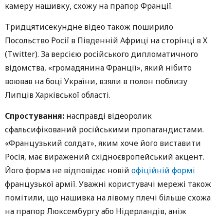
камеру нашивку, схожу на прапор Франції.
Тридцятисекундне відео також поширило
Посольство Росії в Південній Африці на сторінці в Х
(Twitter). За версією російського дипломатичного
відомства, «громадянина Франції», який нібито
воював на боці України, взяли в полон поблизу
Липців Харківської області.
Спростування:
насправді відеоролик
сфальсифікований російськими пропагандистами.
«Французький солдат», яким хоче його виставити
Росія, має виражений східноєвропейський акцент.
Його форма не відповідає новій
офіційній формі
французької армії. Уважні користувачі мережі також
помітили, що нашивка на лівому плечі більше схожа
на прапор Люксембургу або Нідерландів, аніж