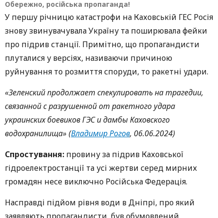
Обережно, російська пропаганда!
У першу річницю катастрофи на Каховській ГЕС Росія
знову звинувачувала Україну та поширювала фейки
про підрив станції. Примітно, що пропагандисти
плуталися у версіях, називаючи причиною
руйнування то розмиття споруди, то ракетні удари.
«Зеленский продолжает спекулировать на трагедии,
связанной с разрушенной от ракетного удара
украинских боевиков ГЭС и дамбы Каховского
водохранилища» (
Владимир Рогов
, 06.06.2024)
Спростування:
провину за підрив Каховської
гідроелектростанції та усі жертви серед мирних
громадян несе виключно Російська Федерація.
Насправді підйом рівня води в Дніпрі, про який
заявляють пропагандисти, був обумовлений