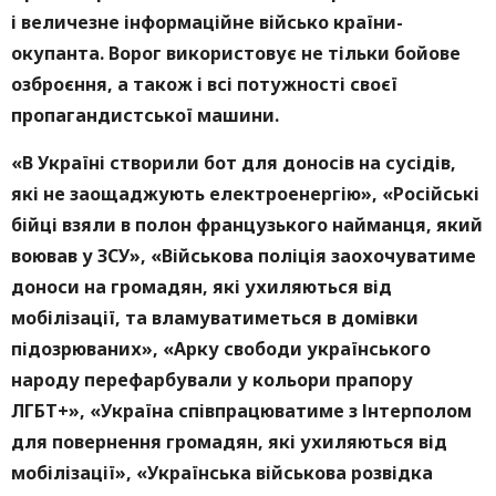
і величезне інформаційне військо країни-
окупанта. Ворог використовує не тільки бойове
озброєння, а також і всі потужності своєї
пропагандистської машини.
«
В Україні створили бот для доносів на сусідів,
які не заощаджують електроенергію», «Російські
бійці взяли в полон французького найманця, який
воював у ЗСУ», «Військова поліція заохочуватиме
доноси на громадян, які ухиляються від
мобілізації, та вламуватиметься в домівки
підозрюваних», «Арку свободи українського
народу перефарбували у кольори прапору
ЛГБТ+», «Україна співпрацюватиме з Інтерполом
для повернення громадян, які ухиляються від
мобілізації», «Українська військова розвідка