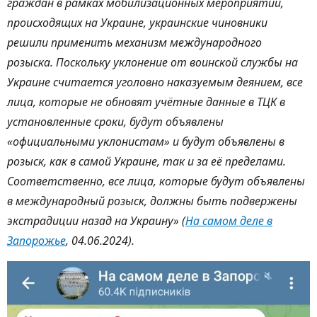
граждан в рамках мобилизационных мероприятий,
происходящих на Украине, украинские чиновники
решили применить механизм международного
розыска. Поскольку уклонение от воинской службы на
Украине считается уголовно наказуемым деянием, все
лица, которые не обновят учётные данные в ТЦК в
установленные сроки, будут объявлены
«официальными уклонистам» и будут объявлены в
розыск, как в самой Украине, так и за её пределами.
Соответственно, все лица, которые будут объявлены
в международный розыск, должны быть подвержены
экстрадиции назад на Украину» (
На самом деле в
Запорожье
, 04.06.2024).