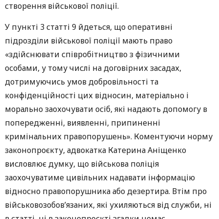
створення військової поліції.
У пункті 3 статті 9 йдеться, що оперативні
підрозділи військової поліції мають право
«здійснювати співробітництво з фізичними
особами, у тому числі на договірних засадах,
дотримуючись умов добровільності та
конфіденційності цих відносин, матеріально і
морально заохочувати осіб, які надають допомогу в
попередженні, виявленні, припиненні
кримінальних правопорушень». Коментуючи норму
законопроєкту, адвокатка Катерина Аніщенко
висловлює думку, що військова поліція
заохочуватиме цивільних надавати інформацію
відносно правопорушника або дезертира. Втім про
військовозобов’язаних, які ухиляються від служби, ні
в статті, ні в законопроєкті згадки немає.