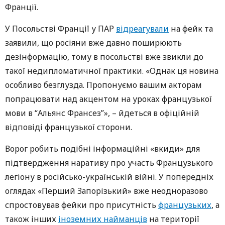
Франції.
У Посольстві Франції у ПАР
відреагували
на фейк та
заявили, що росіяни вже давно поширюють
дезінформацію, тому в посольстві вже звикли до
такої недипломатичної практики. «Однак ця новина
особливо безглузда. Пропонуємо вашим акторам
попрацювати над акцентом на уроках французької
мови в “Альянс Франсез”», – йдеться в офіційній
відповіді французької сторони.
Ворог робить подібні інформаційні «вкиди» для
підтвердження наративу про участь Французького
легіону в російсько-українській війні. У попередніх
оглядах «Перший Запорізький» вже неодноразово
спростовував фейки про присутність
французьких
, а
також інших
іноземних найманців
на території