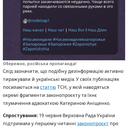
Обережно, російська пропаганда!
Слід зазначити, що подібну дезінформацію активно
тиражували й українські медіа. У своїх публікаціях
посилаються на
статтю
ТСН, у якій наводяться
окремі фрагменти законопроєкту та їхнє
тлумачення адвокаткою Катериною Аніщенко.
Спростування:
19 червня Верховна Рада України
підтримала у першому читанні
законопроєкт
про