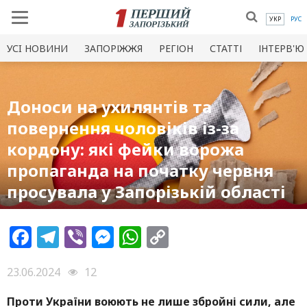
УКР
РУС
УСI НОВИНИ
ЗАПОРІЖЖЯ
РЕГІОН
СТАТТІ
ІНТЕРВ'Ю
Доноси на ухилянтів та
повернення чоловіків із-за
кордону: які фейки ворожа
пропаганда на початку червня
просувала у Запорізькій області
Facebook
Telegram
Viber
Messenger
WhatsApp
Copy
Link
23.06.2024
12
Проти України воюють не лише збройні сили, але