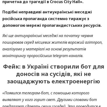
причетна до трагедії в Crocus City Hall».
Подібні неправдиві антиукраїнські меседжі
російська пропаганда системно тиражує з
допомогою мережі пропагандистських ресурсів.
Які ще антиукраїнські меседжі на початку червня
поширював серед місцевих жителів ворожий агітпроп,
аналізуємо у матеріалі на основі результатів
моніторингу проросійських telegram-каналів.
Фейк: в Україні створили бот для
доносів на сусідів, які не
заощаджують електроенергію
«Появился телеграм-бот, с помощью которого
выявляют у кого горит свет. Другими словами бот
предлагает сдавать своих соседей. Это проводится в