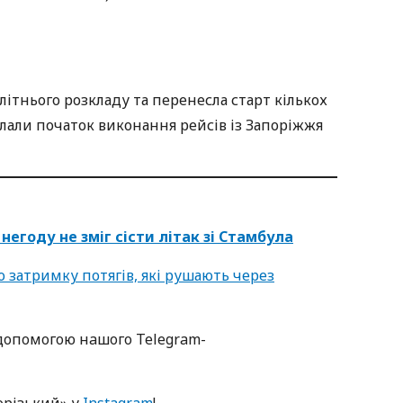
 літнього розкладу та перенесла старт кількох
клали початок виконання рейсів із Запоріжжя
негоду не зміг сісти літак зі Стамбула
 затримку потягів, які рушають через
oпoмoгoю нaшoгo Telegram-