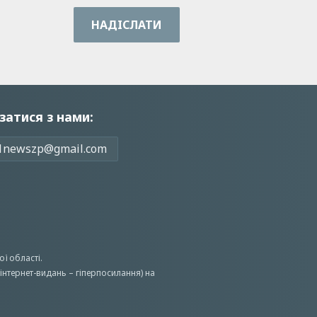
НАДIСЛАТИ
затися з нами:
1newszp@gmail.com
ої області.
інтернет-видань – гіперпосилання) на