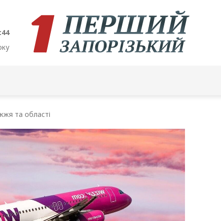
:45
оку
жжя та області