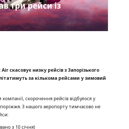
ав три рейси із
nger
atsApp
Copy
ink
Air скасовує низку рейсів з Запорізького
літатимуть за кількома рейсами у зимовий
компанії, скорочення рейсів відбулося у
 Запоріжжя. З нашого аеропорту тимчасово не
йси:
ано з 10 січня)