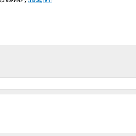
oрізький» у
Instagram
!