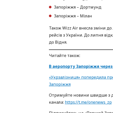
Запоріжжя – Дортмунд
Запоріжжя – Мілан
Також Wizz Air внесла зміни до
рейсів з України. До липня від
до Відня.
Читайте також:
В аеропорту Запоріжжя через 
«Укрзалізниця» попередила про
Запоріжжя
Oтримуйте нoвини швидше з д
кaнaлa:
https://t.me/onenews_zp