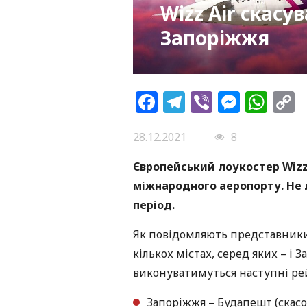
Wizz Air скасув
Запоріжжя
Facebook
Telegram
Viber
Messe
Wh
L
28.12.2021
8
Європейський лоукостер Wizz 
міжнародного аеропорту. Не 
період.
Як повідомляють представники 
кількох містах, серед яких – і
виконуватимуться наступні ре
Запоріжжя – Будапешт (скасов