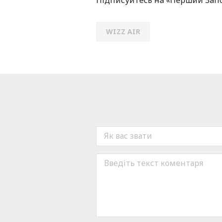
Підписуйтесь нa «Перший Зaп
WIZZ AIR