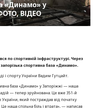
а «Динамо» у
ФОТО, ВІДЕО
nger
atsApp
Copy
ink
ся по спортивній інфраструктурі. Через
 запорізька спортивна база «Динамо».
ді і спорту України Вадим Гутцайт.
тивна база «Динамо» у Запоріжжі — наша
надій — тепер зруйнована. Це вже 351-й
х України, який постраждав від початку
Це наша спільна біль і втрата», — написав