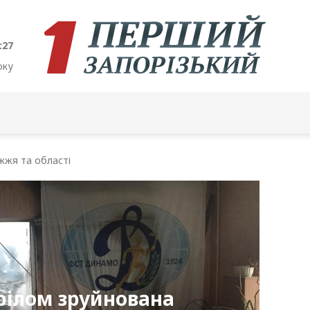
:28
оку
жжя та області
рілом зруйнована