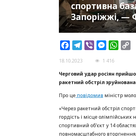
спортивна баз
Запоріжжі, — 
Facebook
Telegram
Viber
Messe
Wh
L
18.10.2023
1 416
Черговий удар росіян прийшов
ракетний обстріл зруйнована
Про це
повідомив
міністр моло
«Через ракетний обстріл спор
гордість і місце олімпійських 
спортивний об’єкт у 14 областя
повномасштабного вторгнення. 