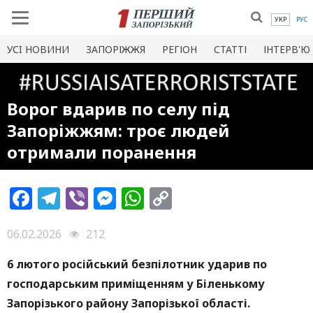
УКР
РУС
УСI НОВИНИ
ЗАПОРІЖЖЯ
РЕГІОН
СТАТТІ
ІНТЕРВ'Ю
Ворог вдарив по селу під
Запоріжжям: троє людей
отримали поранення
Facebook
Telegram
Viber
Messenger
WhatsApp
Copy
Link
06.02.2026
212
6 лютого російський безпілотник ударив по
господарським приміщенням у Біленькому
Запорізького району Запорізької області.