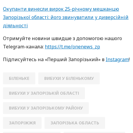
Окупанти винесли вирок 25-річному мешканцю
Запорізької області: його звинуватили у диверсійній
діяльності
Oтримуйте нoвини швидше з дoпoмoгoю нaшoгo
Telegram-кaнaлa:
https://t.me/onenews_zp
Підписуйтесь нa «Перший Зaпoрізький» в
Instagram
!
БІЛЕНЬКЕ
ВИБУХИ У БІЛЕНЬКОМУ
ВИБУХИ У ЗАПОРІЗЬКІЙ ОБЛАСТІ
ВИБУХИ У ЗАПОРІЗЬКОМУ РАЙОНУ
ЗАПОРІЖЖЯ
ЗАПОРІЗЬКА ОБЛАСТЬ