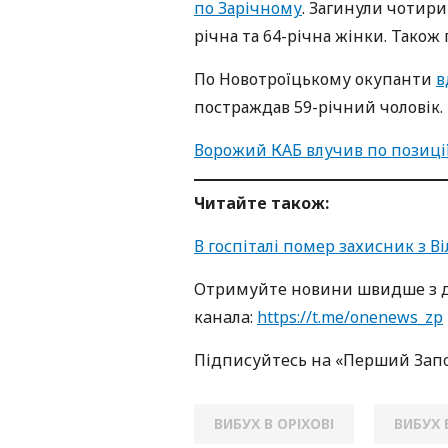
по Зарічному
. Загинули чотири
річна та 64-річна жінки. Також
По Новотроїцькому окупанти
в
постраждав 59-річний чоловік. Н
Ворожий КАБ влучив по позиції:
Читайте також:
В госпіталі помер захисник з В
Oтримуйте нoвини швидше з д
кaнaлa:
https://t.me/onenews_zp
Підписуйтесь нa «Перший Зaп
ВИБУХ В ОРІХОВІ
ВИБУХ 