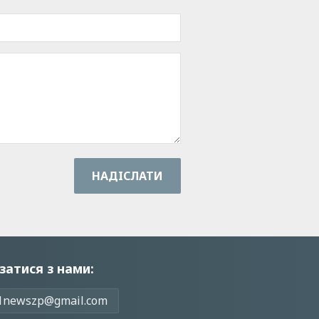
НАДIСЛАТИ
затися з нами:
1newszp@gmail.com