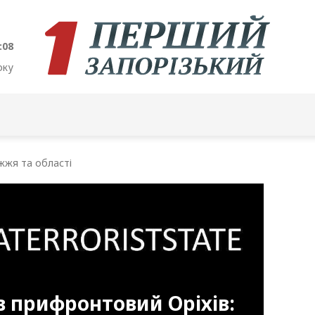
:09
оку
жжя та області
в прифронтовий Оріхів: