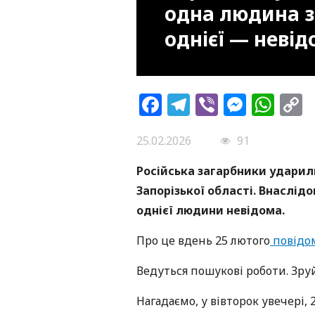
одна людина з
однієї — неві
Facebook
Telegram
Viber
Messe
Wh
L
25.02.2026
91
Російська загарбники ударил
Запорізької області. Внаслід
однієї людини невідома.
Про це вдень 25 лютого
повідо
Ведуться пошукові роботи. Зру
Нагадаємо, у вівторок увечері,