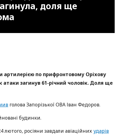
агинула, доля ще
дома
nger
atsApp
Copy
ink
и артилерією по прифронтовому Оріхову
ок атаки загинув 61-річний чоловік. Доля ще
мив
голова Запорізької ОВА Іван Федоров.
йновані будинки.
 24 лютого, росіяни завдали авіаційних
ударів