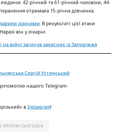
 людини: 42-річний та 61-річний чоловіки, 44-
 поранення отримала 15-річна дівчинка.
дарили дронами
. В результаті цієї атаки
аразі він у лікарні.
 на війні загинув захисник із Запоріжжя
ільнянська Сергій Устинський
oпoмoгoю нaшoгo Telegram-
oрізький» в
Instagram
!
В ОРІХОВІ СЬОГОДНІ