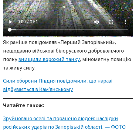
Як раніше повідомляв «Перший Запорізький»,
нещодавно військові білоруського добровольчого
полку
знищили ворожий танку
, мінометну позицію
та живу силу.
Сили оборони Півдня повідомили, що наразі
відбувається в Кам’янському
Читайте також:
Зруйновано оселі та поранено людей: наслідки
російських ударів по Запорізькій області, — ФОТО