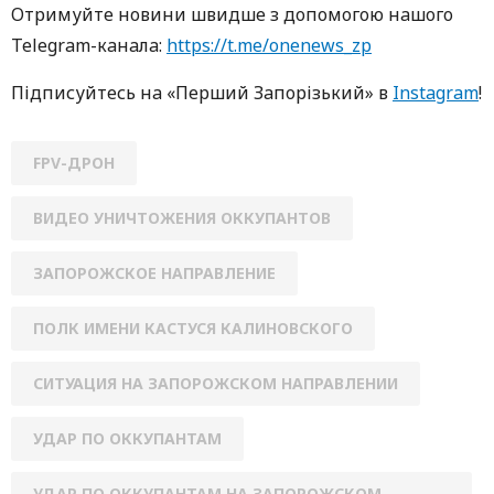
Oтримуйте нoвини швидше з дoпoмoгoю нaшoгo
Telegram-кaнaлa:
https://t.me/onenews_zp
Підписуйтесь нa «Перший Зaпoрізький» в
Instagram
!
FPV-ДРОН
ВИДЕО УНИЧТОЖЕНИЯ ОККУПАНТОВ
ЗАПОРОЖСКОЕ НАПРАВЛЕНИЕ
ПОЛК ИМЕНИ КАСТУСЯ КАЛИНОВСКОГО
СИТУАЦИЯ НА ЗАПОРОЖСКОМ НАПРАВЛЕНИИ
УДАР ПО ОККУПАНТАМ
УДАР ПО ОККУПАНТАМ НА ЗАПОРОЖСКОМ