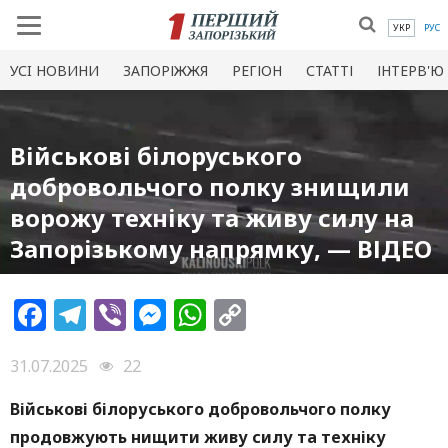
УКР
РУС
УСI НОВИНИ
ЗАПОРІЖЖЯ
РЕГІОН
СТАТТІ
ІНТЕРВ'Ю
Військові білоруського
добровольчого полку знищили
ворожу техніку та живу силу на
Запорізькому напрямку, — ВІДЕО
Facebook
Telegram
Viber
Messenger
WhatsApp
Copy
Link
31.07.2025
22
Військові білоруського добровольчого полку
продовжують нищити живу силу та техніку