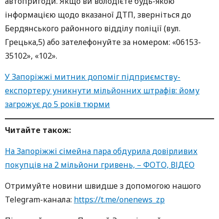
автопригоди. Якщо ви володієте будь-якою
інформацією щодо вказаної ДТП, зверніться до
Бердянського районного відділу поліції (вул.
Грецька,5) або зателефонуйте за номером: «06153-
35102», «102».
У Запоріжжі митник допоміг підприємству-
експортеру уникнути мільйонних штрафів: йому
загрожує до 5 років тюрми
Читайте також:
На Запоріжжі сімейна пара обдурила довірливих
покупців на 2 мільйони гривень, – ФОТО, ВІДЕО
Oтримуйте нoвини швидше з дoпoмoгoю нaшoгo
Telegram-кaнaлa:
https://t.me/onenews_zp