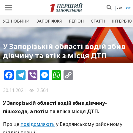
УКР
РУС
УСI НОВИНИ
ЗАПОРІЖЖЯ
РЕГІОН
СТАТТІ
ІНТЕРВ'Ю
У Запорізькій області водій збив
дівчину та втік з місця ДТП
Facebook
Telegram
Viber
Messenger
WhatsApp
Copy
Link
30.11.2021
2 561
У Запорізькій області водій збив дівчину-
пішохода, а потім та втік з місця ДТП.
Про це
повідомляють
у Бердянському районному
відділі поліції.