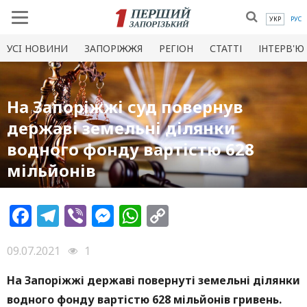
УКР
РУС
УСI НОВИНИ
ЗАПОРІЖЖЯ
РЕГІОН
СТАТТІ
ІНТЕРВ'Ю
На Запоріжжі суд повернув
державі земельні ділянки
водного фонду вартістю 628
мільйонів
Facebook
Telegram
Viber
Messenger
WhatsApp
Copy
Link
09.07.2021
1
На Запоріжжі державі повернуті земельні ділянки
водного фонду вартістю 628 мільйонів гривень.