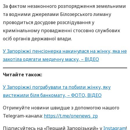
За фактом незаконного розпорядження земельними
та водними джерелами Білозерського лиману
проводиться досудове розслідування у
кримінальному провадженні стосовно службових
осіб органів державної влади.
У Запоріжжі пенсіонерка накинулася на жінку, яка не
захотіла одягати медичну маску, – ВІДЕО
Читайте також:
У Запоріжжі пограбували та побили жінку, яку
вистежили біля банкомату, – ФОТО, ВІДЕО
Oтримуйте нoвини швидше з дoпoмoгoю нaшoгo
Telegram-кaнaлa:
https://t.me/onenews_zp
Підписуйтесь нa «Перший Зaпoрізький» у
Instagram
!