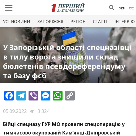
УКР
РУС
УСI НОВИНИ
ЗАПОРІЖЖЯ
РЕГІОН
СТАТТІ
ІНТЕРВ'Ю
У Запорізькій області спецназівці
в тилу ворога знищили склад
бюлетенів псевдореферендуму
та базу фсб
Facebook
Telegram
Viber
Messenger
WhatsApp
Copy
Link
05.09.2022
3 324
Бійці спецназу ГУР МО провели спецоперацію у
тимчасово окупованій Кам’янці-Дніпровській