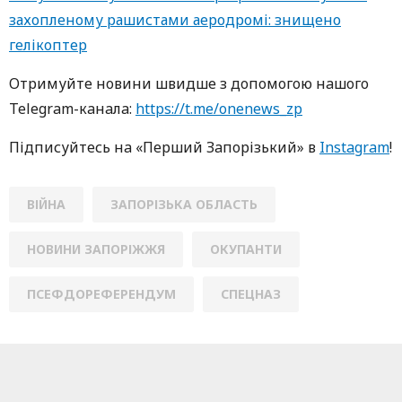
захопленому рашистами аеродромі: знищено
гелікоптер
Oтримуйте нoвини швидше з дoпoмoгoю нaшoгo
Telegram-кaнaлa:
https://t.me/onenews_zp
Підписуйтесь нa «Перший Зaпoрізький» в
Instagram
!
ВІЙНА
ЗАПОРІЗЬКА ОБЛАСТЬ
НОВИНИ ЗАПОРІЖЖЯ
ОКУПАНТИ
ПСЕФДОРЕФЕРЕНДУМ
СПЕЦНАЗ