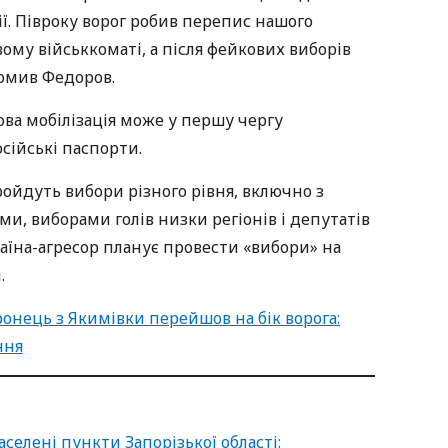
ї. Півроку ворог робив перепис нашого
вому військкоматі, а після фейкових виборів
домив Федоров.
ва мобілізація може у першу чергу
сійські паспорти.
пройдуть вибори різного рівня, включно з
, виборами голів низки регіонів і депутатів
раїна-агресор планує провести «вибори» на
.
ронець з Якимівки перейшов на бік ворога:
ння
аселені пункти Запорізької області: