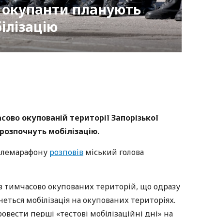
 окупанти планують
ілізацію
nger
atsApp
Copy
ink
сово окупованій території Запорізької
 розпочнуть мобілізацію.
телемарафону
розповів
міський голова
 тимчасово окупованих територій, що одразу
еться мобілізація на окупованих територіях.
овести перші «тестові мобілізаційні дні» на