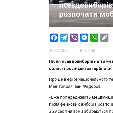
псевдовиборів
розпочати моб
Facebook
Telegram
Viber
Messe
Wh
L
20.08.2023
2 540
Після псевдовиборів на тимча
області російські загарбники
Про це в ефірі національного 
Мелітополя Іван Федоров.
«Вже попереджають мешканців
після фейкових виборів розпочн
З 29 серпня вони збираються пр