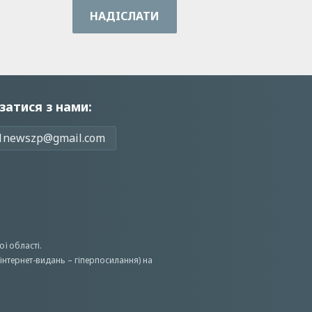
НАДIСЛАТИ
затися з нами:
1newszp@gmail.com
ої області.
інтернет-видань – гіперпосилання) на