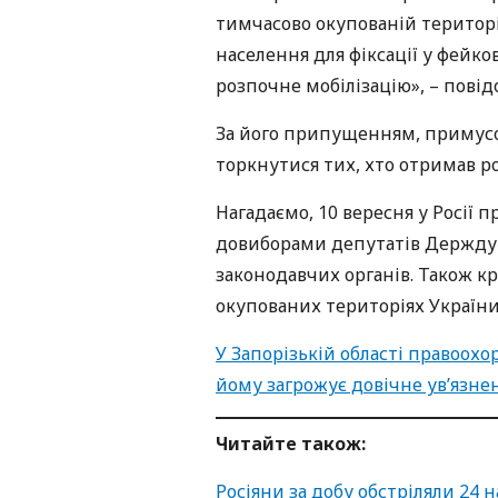
тимчасово окупованій територі
населення для фіксації у фейко
розпочне мобілізацію», – пові
За його припущенням, примусо
торкнутися тих, хто отримав ро
Нагадаємо, 10 вересня у Росії 
довиборами депутатів Держдуми
законодавчих органів. Також к
окупованих територіях України
У Запорізькій області правоохо
йому загрожує довічне ув’язне
Читайте також:
Росіяни за добу обстріляли 24 н