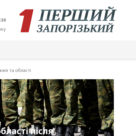
:31
оку
жжя та області
області після