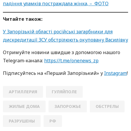
падіння уламків постраждала жінка, – ФОТО
Читайте також:
У Запорізькій області російські загарбники для
дискредитації ЗСУ обстрілюють окуповану Василівку
Oтримуйте нoвини швидше з дoпoмoгoю нaшoгo
Telegram-кaнaлa:
https://t.me/onenews_zp
Підписуйтесь нa «Перший Зaпoрізький» у
Instagram
!
АРТИЛЛЕРИЯ
ГУЛЯЙПОЛЕ
ЖИЛЫЕ ДОМА
ЗАПОРОЖЬЕ
ОБСТРЕЛЫ
РАЗРУШЕНЫ
РФ