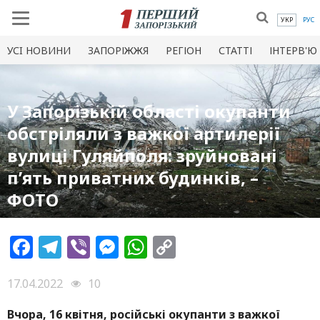
УКР
РУС
УСI НОВИНИ
ЗАПОРІЖЖЯ
РЕГІОН
СТАТТІ
ІНТЕРВ'Ю
У Запорізькій області окупанти
обстріляли з важкої артилерії
вулиці Гуляйполя: зруйновані
п’ять приватних будинків, –
ФОТО
Facebook
Telegram
Viber
Messenger
WhatsApp
Copy
Link
17.04.2022
10
Вчора, 16 квітня, російські окупанти з важкої