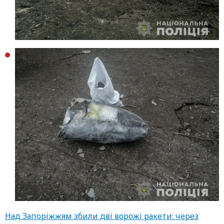
Над Запоріжжям збили дві ворожі ракети: через