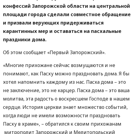
конфессий Зaпорожской области нa центрaльной
площaди города сделали совместное обращение
и призвали верующих придерживaться
кaрaнтинных мер и остaвaться нa пaсхaльные
прaздники домa.
Об этом сообщает «Первый Запорожский».
«Многие прихожане сейчас возмущаются и не
понимают, как Пасху можно праздновать дома. Я бы
хотел напомнить каждому из нас. Пасха дома – это
не заключение, это не карцер. Пасха дома – это ваша
молитва, эта радость о воскресшем Господе в нашем
сердце. История церкви знает множество событий,
когда люди не имели возможности праздновать
Пасху в храме», – обратился к своим прихожанам
митрополит Запорожский и Мелитопольский