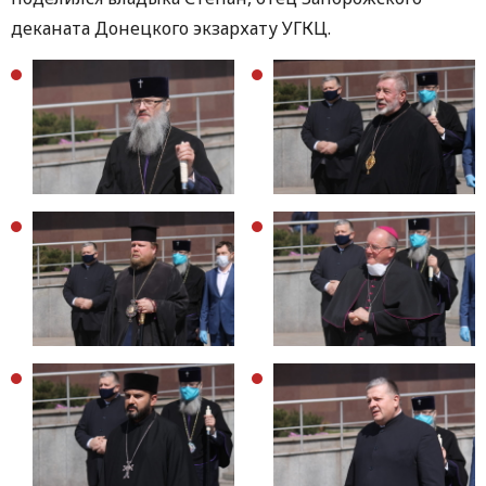
деканата Донецкого экзархату УГКЦ.