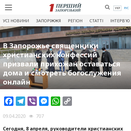
УКР
РУС
УСI НОВИНИ
ЗАПОРІЖЖЯ
РЕГІОН
СТАТТІ
ІНТЕРВ'Ю
В Зaпорожье священники
христианских конфессий
призвали прихожан оставаться
дома и смотреть богослужения
онлайн
Facebook
Telegram
Viber
Messenger
WhatsApp
Copy
Link
09.04.2020
707
Сегодня, 8 aпреля, руководители христианских