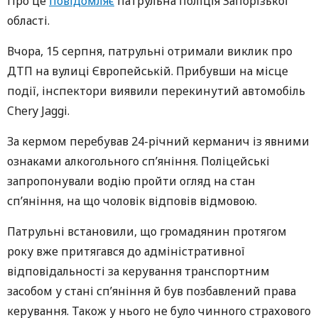
Про це
повідомляє
патрульна поліція Запорізької
області.
Вчора, 15 серпня, патрульні отримали виклик про
ДТП на вулиці Європейській. Прибувши на місце
події, інспектори виявили перекинутий автомобіль
Chery Jaggi.
За кермом перебував 24-річний керманич із явними
ознаками алкогольного сп’яніння. Поліцейські
запропонували водію пройти огляд на стан
сп’яніння, на що чоловік відповів відмовою.
Патрульні встановили, що громадянин протягом
року вже притягався до адміністративної
відповідальності за керування транспортним
засобом у стані сп’яніння й був позбавлений права
керування. Також у нього не було чинного страхового