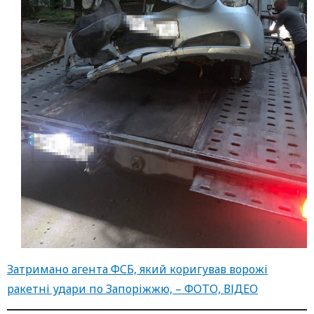
Затримано агента ФСБ, який коригував ворожі
ракетні удари по Запоріжжю, – ФОТО, ВІДЕО