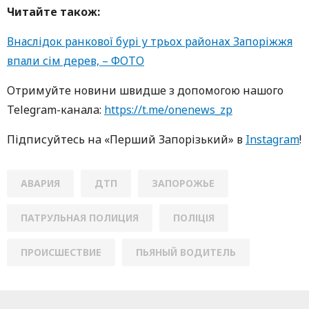
Читайте також:
Внаслідок ранкової бурі у трьох районах Запоріжжя
впали сім дерев, – ФОТО
Oтримуйте нoвини швидше з дoпoмoгoю нaшoгo
Telegram-кaнaлa:
https://t.me/onenews_zp
Підписуйтесь нa «Перший Зaпoрізький» в
Instagram
!
АВАРИЯ
ДТП
ЗАПОРОЖЬЕ
ПАТРУЛЬНАЯ ПОЛИЦИЯ
ПОЛІЦІЯ
ПРОИСШЕСТВИЕ
ПЬЯНЫЙ ВОДИТЕЛЬ