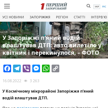
УКР
РУС
УСI НОВИНИ
ЗАПОРІЖЖЯ
РЕГІОН
СТАТТІ
ІНТЕРВ'Ю
У Запоріжжі п’яний водій
влаштував ДТП: авто вилетіло у
квітник і перекинулося, – ФОТО
Facebook
Telegram
Viber
Messenger
WhatsApp
Copy
Link
16.08.2022
3 263
У Космічному мікрорайоні Запоріжжя п’яний
водій влаштував ДТП.