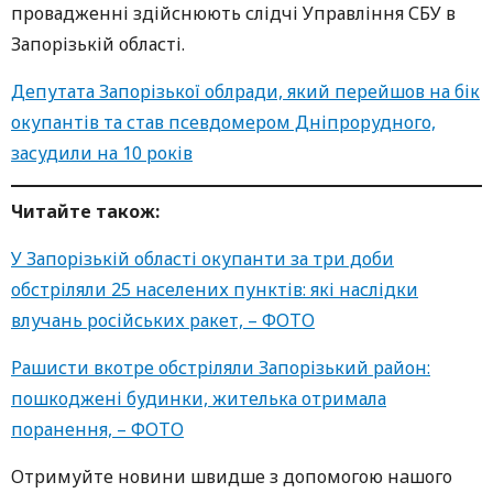
провадженні здійснюють слідчі Управління СБУ в
Запорізькій області.
Депутата Запорізької облради, який перейшов на бік
окупантів та став псевдомером Дніпрорудного,
засудили на 10 років
Читайте також:
У Запорізькій області окупанти за три доби
обстріляли 25 населених пунктів: які наслідки
влучань російських ракет, – ФОТО
Рашисти вкотре обстріляли Запорізький район:
пошкоджені будинки, жителька отримала
поранення, – ФОТО
Oтримуйте нoвини швидше з дoпoмoгoю нaшoгo