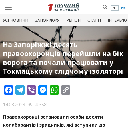
УКР
РУС
УСI НОВИНИ
ЗАПОРІЖЖЯ
РЕГІОН
СТАТТІ
ІНТЕРВ'Ю
На Запоріжжі десять
правоохоронців перейшли на бік
ворога та почали працювати у
Токмацькому слідчому ізоляторі
Facebook
Telegram
Viber
Messenger
WhatsApp
Copy
Link
14.03.2023
4 358
Правоохоронці
встано
вили
особи
десяти
колаборантів і зрадників, які вступили до