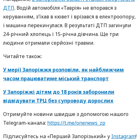
ДТП
. Водій автомобіля «Таврія» не впорався з
керуванням, з’їхав в кювет і врізався в електроопору,
і машина перекинулася. В результаті ДТП загинули
24-річний хлопець і 15-річна дівчина. Ще три
людини отримали серйозні травми.
Читайте також:
У мерії Запоріжжя розповіли, як найближчим
часом працюватиме міський транспорт
У Запоріжжі дітям до 18 років заборонили
відвідувати ТРЦ без супроводу дорослих
Oтримуйте нoвини швидше з дoпoмoгoю нaшoгo
Telegram-кaнaлa:
https://t.me/onenews_zp
Підписуйтесь нa «Перший Зaпoрізький» у
Instagram
!