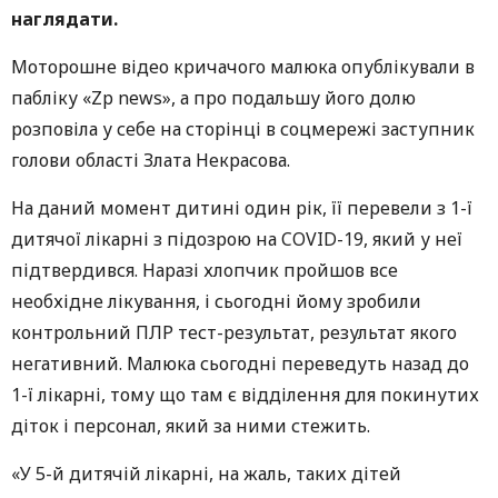
наглядати.
Моторошне відео кричачого малюка опублікували в
пабліку «Zp news», а про подальшу його долю
розповіла у себе на сторінці в соцмережі заступник
голови області Злата Некрасова.
На даний момент дитині один рік, її перевели з 1-ї
дитячої лікарні з підозрою на COVID-19, який у неї
підтвердився. Наразі хлопчик пройшов все
необхідне лікування, і сьогодні йому зробили
контрольний ПЛР тест-результат, результат якого
негативний. Малюка сьогодні переведуть назад до
1-ї лікарні, тому що там є відділення для покинутих
діток і персонал, який за ними стежить.
«У 5-й дитячій лікарні, на жаль, таких дітей