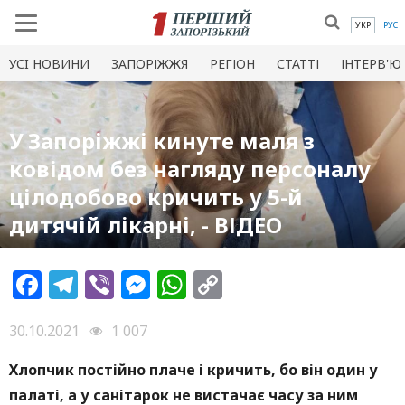
УКР
РУС
УСI НОВИНИ
ЗАПОРІЖЖЯ
РЕГІОН
СТАТТІ
ІНТЕРВ'Ю
У Запоріжжі кинуте маля з
ковідом без нагляду персоналу
цілодобово кричить у 5-й
дитячій лікарні, - ВІДЕО
Facebook
Telegram
Viber
Messenger
WhatsApp
Copy
Link
30.10.2021
1 007
Хлопчик постійно плаче і кричить, бо він один у
палаті, а у санітарок не вистачає часу за ним