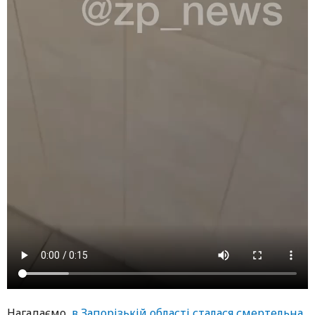
Нагадаємо,
в Запорізькій області сталася смертельна