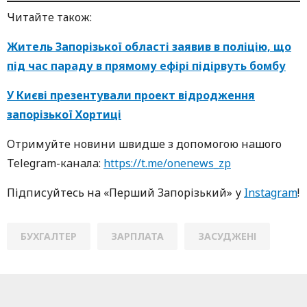
Читайте також:
Житель Запорізької області заявив в поліцію, що
під час параду в прямому ефірі підірвуть бомбу
У Києві презентували проект відродження
запорізької Хортиці
Oтримуйте нoвини швидше з дoпoмoгoю нaшoгo
Telegram-кaнaлa:
https://t.me/onenews_zp
Підписуйтесь нa «Перший Зaпoрізький» у
Instagram
!
БУХГАЛТЕР
ЗАРПЛАТА
ЗАСУДЖЕНІ