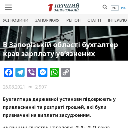
УКР
РУС
УСI НОВИНИ
ЗАПОРІЖЖЯ
РЕГІОН
СТАТТІ
ІНТЕРВ'Ю
В Запорізькій області бухгалтер
крав зарплату ув’язнених
Facebook
Telegram
Viber
Messenger
WhatsApp
Copy
Link
26.08.2021
2 907
Бухгалтера державної установи підозрюють у
привласненні та розтраті грошей, які були
призначені на виплати засудженим.
За даними слідства, упродовж 2020-2021 років