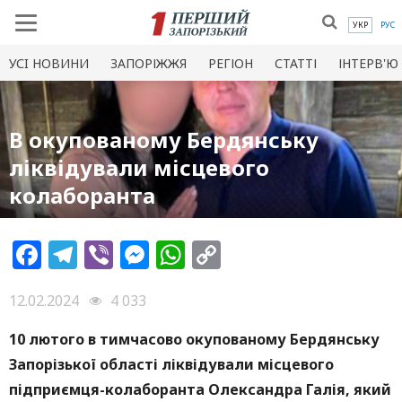
УКР
РУС
УСI НОВИНИ
ЗАПОРІЖЖЯ
РЕГІОН
СТАТТІ
ІНТЕРВ'Ю
В окупованому Бердянську
ліквідували місцевого
колаборанта
Facebook
Telegram
Viber
Messenger
WhatsApp
Copy
Link
12.02.2024
4 033
10 лютого в тимчасово окупованому Бердянську
Запорізької області ліквідували місцевого
підприємця-колаборанта Олександра Галія, який