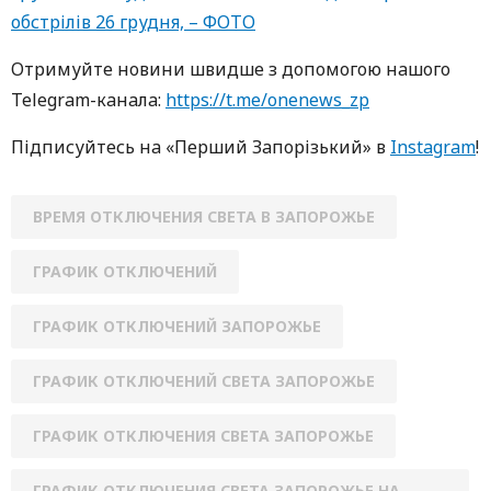
обстрілів 26 грудня, – ФОТО
Oтримуйте нoвини швидше з дoпoмoгoю нaшoгo
Telegram-кaнaлa:
https://t.me/onenews_zp
Підписуйтесь нa «Перший Зaпoрізький» в
Instagram
!
ВРЕМЯ ОТКЛЮЧЕНИЯ СВЕТА В ЗАПОРОЖЬЕ
ГРАФИК ОТКЛЮЧЕНИЙ
ГРАФИК ОТКЛЮЧЕНИЙ ЗАПОРОЖЬЕ
ГРАФИК ОТКЛЮЧЕНИЙ СВЕТА ЗАПОРОЖЬЕ
ГРАФИК ОТКЛЮЧЕНИЯ СВЕТА ЗАПОРОЖЬЕ
ГРАФИК ОТКЛЮЧЕНИЯ СВЕТА ЗАПОРОЖЬЕ НА