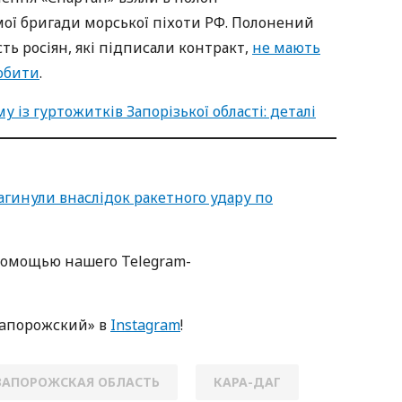
мої бригади морської піхоти РФ. Полонений
ть росіян, які підписали контракт,
не мають
робити
.
 із гуртожитків Запорізької області: деталі
 загинули внаслідок ракетного удару по
пoмoщью нaшегo Telegram-
Зaпoрoжский» в
Instagram
!
ЗАПОРОЖСКАЯ ОБЛАСТЬ
КАРА-ДАГ