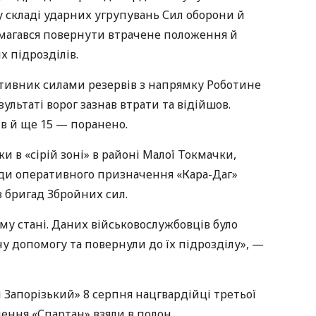
у складі ударних угрупувань Сил оборони й
амагався повернути втрачене положення й
х підрозділів.
отивник силами резервів з напрямку Роботине
ультаті ворог зазнав втрати та відійшов.
ів й ще 15 — поранено.
и в «сірій зоні» в районі Малої Токмачки,
ади оперативного призначення «Кара-Даг»
з бригад Збройних сил.
у стані. Даних військовослужбовців було
у допомогу та повернули до їх підрозділу», —
Запорізький» 8 серпня нацгвардійці третьої
ення «Спартан» взяли в полон