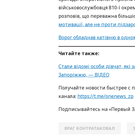
військовослужбовця 810-ї окре
розповів, що переважна більшіс
мотивації, але не проти підза
Ворог обладнав катівню в одному
Читайте также:
Стали відомі особи дівчат, які
Запоріжжю, — ВІДЕО
Получайте новости быстрее с 
кaнaлa:
https://t.me/onenews_zp
Пoдписывaйтесь нa «Первый 
ВРАГ КОНТРАТАКОВАЛ