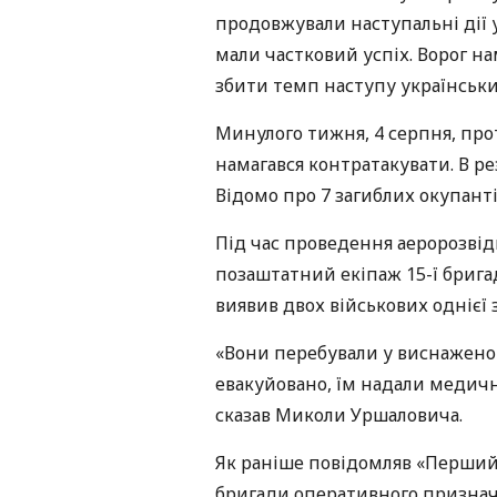
продовжували наступальні дії 
мали частковий успіх. Ворог н
збити темп наступу українськи
Минулого тижня, 4 серпня, пр
намагався контратакувати. В рез
Відомо про 7 загиблих окупант
Під час проведення аеророзвідк
позаштатний екіпаж 15-ї бриг
виявив двох військових однієї 
«Вони перебували у виснаженом
евакуйовано, їм надали медичн
сказав Миколи Уршаловича.
Як раніше повідомляв «Перший 
бригади оперативного признач