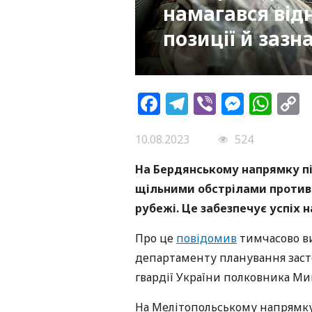
намагався від
позиції й зазн
Facebook
Telegram
Viber
Messe
Wh
L
10.08.2023
524
На Бердянському напрямку пі
щільними обстрілами против
рубежі. Це забезпечує успіх 
Про це
повідомив
тимчасово в
департаменту планування заст
гвардії України полковника Ми
На Мелітопольському напрямку 