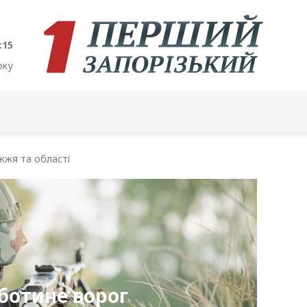
:16
оку
жжя та області
ботине ворог