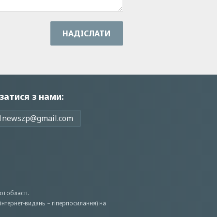
НАДIСЛАТИ
затися з нами:
1newszp@gmail.com
ої області.
інтернет-видань – гіперпосилання) на