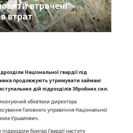
новити втрачені
ав втрат
nger
atsApp
Copy
ink
дрозділи Національної гвардії під
ника продовжують утримувати займані
наступальних дій підрозділів Збройних сил.
иконуючий обов’язки директора
осування Головного управління Національної
кола Уршалович.
підрозділи бригад Гвардії наступу