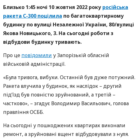
Близько 1:45 ночі 10 жовтня 2022 року
російська
ракета С-300 поцілила
по багатоквартирному
будинку по вулиці Незалежної України, 80/вулиці
Якова Новицького, 3. На сьогодні роботи з
відбудови будинку тривають.
Про це
повідомили
у Запорізькій обласній
військовій адміністрації.
«Була тривога, вибухи. Останній був дуже потужний.
Ракета влучила у будинок, як наслідок – другий
під’їзд був повністю зруйнований, а третій –
частково», – згадує Володимир Васильович, голова
правління ОСББ.
На сьогодні у пошкоджених квартирах виконали
ремонт, а зруйновані вщент відбудовували з нуля.