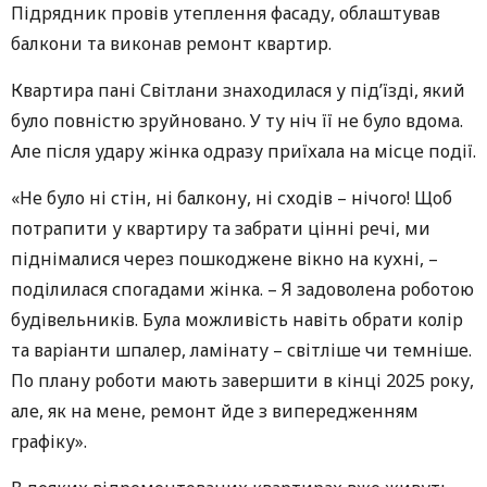
Підрядник провів утеплення фасаду, облаштував
балкони та виконав ремонт квартир.
Квартира пані Світлани знаходилася у під’їзді, який
було повністю зруйновано. У ту ніч її не було вдома.
Але після удару жінка одразу приїхала на місце події.
«Не було ні стін, ні балкону, ні сходів – нічого! Щоб
потрапити у квартиру та забрати цінні речі, ми
піднімалися через пошкоджене вікно на кухні, –
поділилася спогадами жінка. – Я задоволена роботою
будівельників. Була можливість навіть обрати колір
та варіанти шпалер, ламінату – світліше чи темніше.
По плану роботи мають завершити в кінці 2025 року,
але, як на мене, ремонт йде з випередженням
графіку».