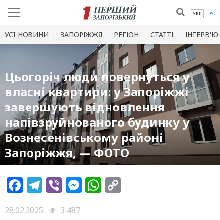
УКР
РУС
УСI НОВИНИ
ЗАПОРІЖЖЯ
РЕГІОН
СТАТТІ
ІНТЕРВ'Ю
Цьогоріч люди повернуться у
власні квартири: у Запоріжжі
завершують відновлення
напівзруйнованого будинку у
Вознесенівському районі
Запоріжжя, — ФОТО
Facebook
Telegram
Viber
Messenger
WhatsApp
Copy
Link
28.02.2025
3 487