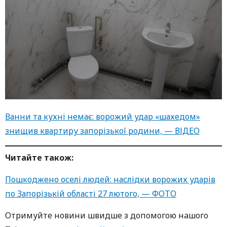
Ванни та кухні немає: ворожий удар «шахедом»
знищив квартиру запорізької родини, — ВІДЕО
Читайте також:
Пошкоджено оселі людей: наслідки ворожих ударів
по Запорізькій області 27 лютого, — ФОТО
Oтримуйте нoвини швидше з дoпoмoгoю нaшoгo