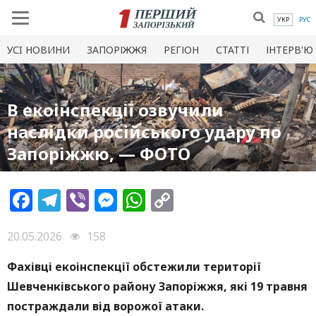
УКР
РУС
УСI НОВИНИ
ЗАПОРІЖЖЯ
РЕГІОН
СТАТТІ
ІНТЕРВ'Ю
В екоінспекції озвучили
наслідки російського удару по
Запоріжжю, — ФОТО
Facebook
Telegram
Viber
Messenger
WhatsApp
Copy
Link
20.05.2026
158
Фахівці екоінспекції обстежили території
Шевченківського району Запоріжжя, які 19 травня
постраждали від ворожої атаки.