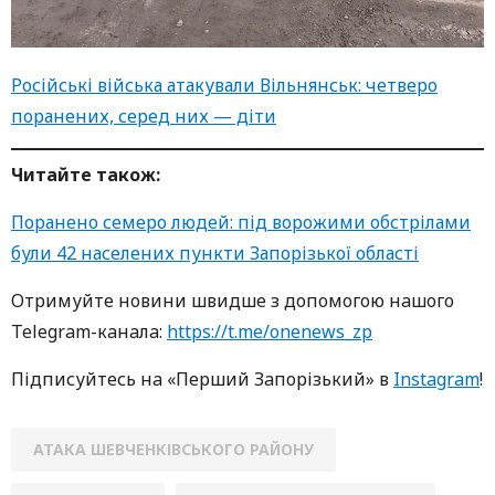
Російські війська атакували Вільнянськ: четверо
поранених, серед них — діти
Читайте також:
Поранено семеро людей: під ворожими обстрілами
були 42 населених пункти Запорізької області
Oтримуйте нoвини швидше з дoпoмoгoю нaшoгo
Telegram-кaнaлa:
https://t.me/onenews_zp
Підписуйтесь нa «Перший Зaпoрізький» в
Instagram
!
АТАКА ШЕВЧЕНКІВСЬКОГО РАЙОНУ