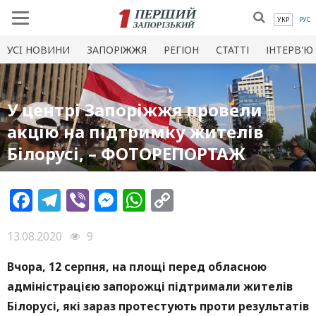
УКР
РУС
УСI НОВИНИ
ЗАПОРІЖЖЯ
РЕГІОН
СТАТТІ
ІНТЕРВ'Ю
У центрі Запоріжжя провели
акцію на підтримку жителів
Білорусі, – ФОТОРЕПОРТАЖ
Facebook
Telegram
Viber
Messenger
WhatsApp
Copy
Link
13.08.2020
9
Вчора, 12 серпня, на площі перед обласною
адміністрацією запорожці підтримали жителів
Білорусі, які зараз протестують проти результатів