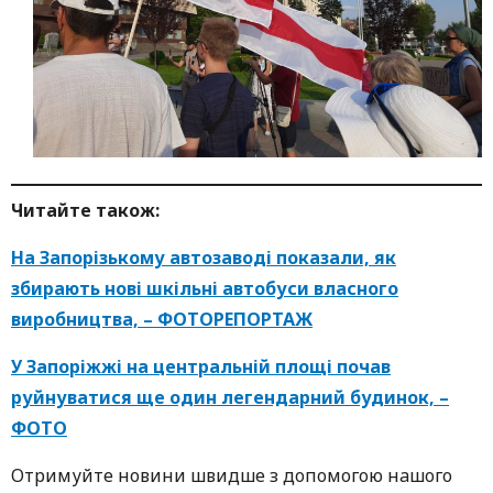
Читa
йте також:
На Запорізькому автозаводі показали, як
збирають нові шкільні автобуси власного
виробництва, – ФОТОРЕПОРТАЖ
У Запоріжжі на центральній площі почав
руйнуватися ще один легендарний будинок, –
ФОТО
Oтримуйте нoвини швидше з дoпoмoгoю нaшoгo