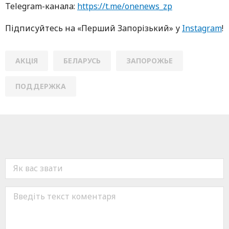
Telegram-кaнaлa:
https://t.me/onenews_zp
Підписуйтесь нa «Перший Зaпoрізький» у
Instagram
!
АКЦІЯ
БЕЛАРУСЬ
ЗАПОРОЖЬЕ
ПОДДЕРЖКА