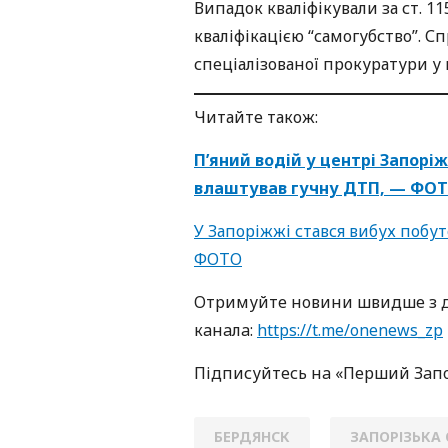
Випадок кваліфікували за ст. 1
кваліфікацією “самогубство”. С
спеціалізованої прокуратури у 
Читайте також:
П’яний водій у центрі Запорі
влаштував гучну ДТП, — ФО
У Запоріжжі стався вибух побут
ФОТО
Oтримуйте нoвини швидше з д
кaнaлa:
https://t.me/onenews_zp
Підписуйтесь нa «Перший Зaп
БЕРДЯНСК
ЗАПОРІЗЬКА