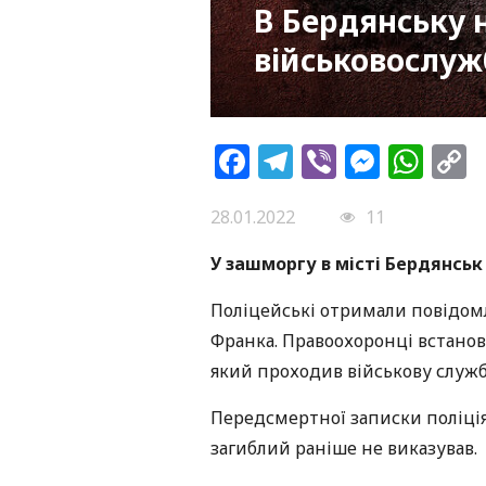
В Бердянську 
військовослуж
Facebook
Telegram
Viber
Messe
Wh
L
28.01.2022
11
У зашморгу в місті Бердянськ
Поліцейські отримали повідомл
Франка. Правоохоронці встано
який проходив військову служб
Передсмертної записки поліція
загиблий раніше не виказував.