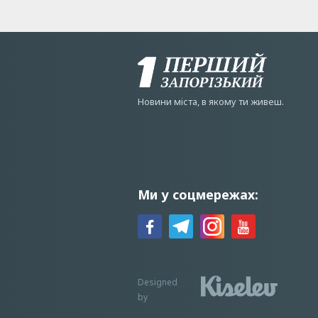
Новини мiста, в якому ти живеш.
Ми у соцмережах:
Designed
by