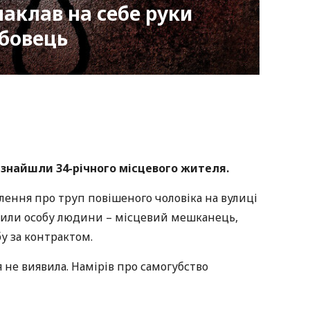
наклав на себе руки
бовець
nger
atsApp
Copy
ink
 знайшли 34-річного місцевого жителя.
ення про труп повішеного чоловіка на вулиці
вили особу людини – місцевий мешканець,
у за контрактом.
 не виявила. Намірів про самогубство