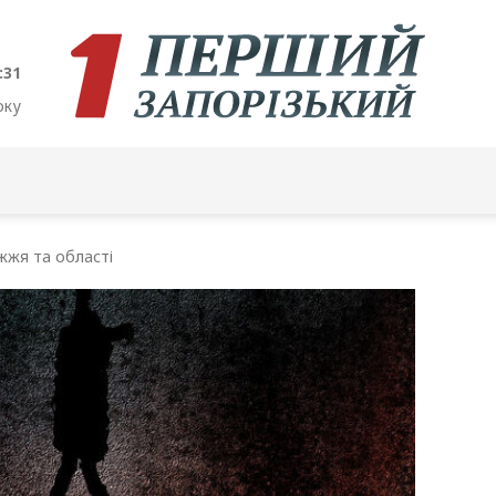
:32
оку
жжя та області