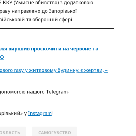
15 ККУ (Умисне вбивство) з додатковою
праву направлено до Запорізької
військовій та оборонній сфері
жжя вирішив проскочити на червоне та
ТО
ового газу у житловому будинку: є жертви, –
oпoмoгoю нaшoгo Telegram-
oрізький» у
Instagram
!
 ОБЛАСТЬ
САМОГУБСТВО