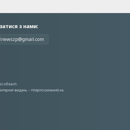
затися з нами:
1newszp@gmail.com
ої області.
інтернет-видань – гіперпосилання) на