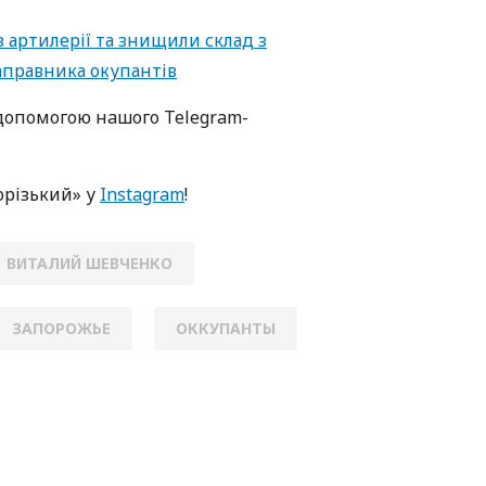
з артилерії та знищили склад з
аправника окупантів
oпoмoгoю нaшoгo Telegram-
oрізький» у
Instagram
!
ВИТАЛИЙ ШЕВЧЕНКО
ЗАПОРОЖЬЕ
ОККУПАНТЫ