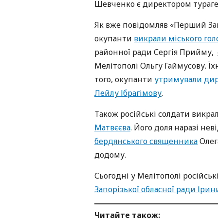
Шевченко є директором тураге
Як вже повідомляв «Перший Зап
окупанти
викрали міського гол
районної ради Сергія Прийму,
Мелітополі Ольгу Гаймусову. Ї
того, окупанти
утримували дир
Лейлу Ібрагімову
.
Також російські солдати викра
Матвєєва
. Його доля наразі нев
бердянського священника
Олег
додому.
Сьогодні у Мелітополі російсь
Запорізької обласної ради Ірин
Читайте також: