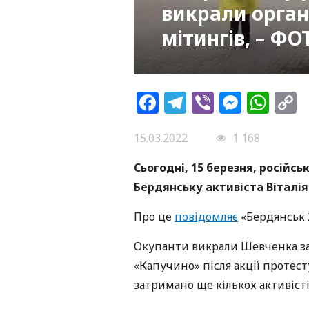
викрали орган
мітингів, – ФО
Facebook
Telegram
Viber
Messe
Wh
L
15.03.2022
1 168
Сьогодн
і, 15 березня, російсь
Бердянську активіста Віталі
Про це
повідомляє
«Бердянськ 
Окупанти викрали Шевченка за 
«Капучино» після акції протест
затримано ще кількох активісті