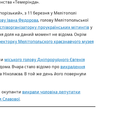
нства «Темерінда».
орізький», з 11 березня у Мелітополі
ову Івана Федорова
, голову Мелітопольської
співорганізаторку проукраїнських мітингів
у
хня доля на даний момент не відома. Окрім
екторку Мелітопольского краєзнавчого музея
ли
міського голову Дніпрорудного Євгенія
ідома. Вчара стало відомо про
викрадення
а Ніколаєва. В той же день його повернули
кі окупанти
викрали чоловіка депутатки
и Славової
.