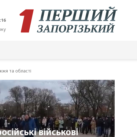
:17
оку
жжя та області
осійські військові