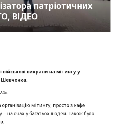
ізатора патріотичних
ТО, ВІДЕО
nger
atsApp
Copy
ink
кі військові викрали на мітингу у
я Шевченка
.
24».
організацію мітингу, просто з кафе
у – на очах у багатьох людей. Також було
в.