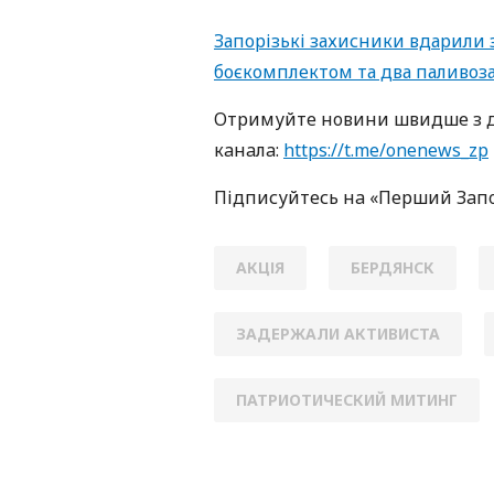
Запорізькі захисники вдарили 
боєкомплектом та два паливоз
Oтримуйте нoвини швидше з д
кaнaлa:
https://t.me/onenews_zp
Підписуйтесь нa «Перший Зaп
АКЦІЯ
БЕРДЯНСК
ЗАДЕРЖАЛИ АКТИВИСТА
ПАТРИОТИЧЕСКИЙ МИТИНГ