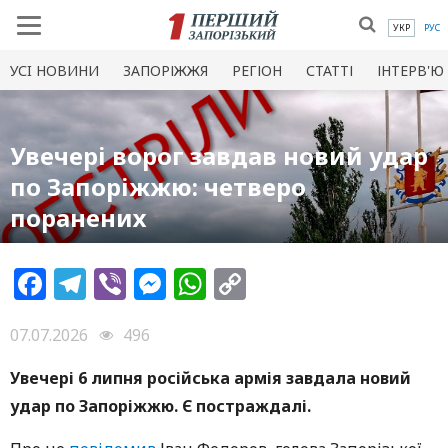
УКР
РУС
УСI НОВИНИ
ЗАПОРІЖЖЯ
РЕГІОН
СТАТТІ
ІНТЕРВ'Ю
Увечері ворог завдав новий удар
по Запоріжжю: четверо
поранених
Facebook
Telegram
Viber
Messenger
WhatsApp
Copy
Link
07.07.2026
496
Увечері 6 липня російська армія завдала новий
удар по Запоріжжю. Є постраждалі.