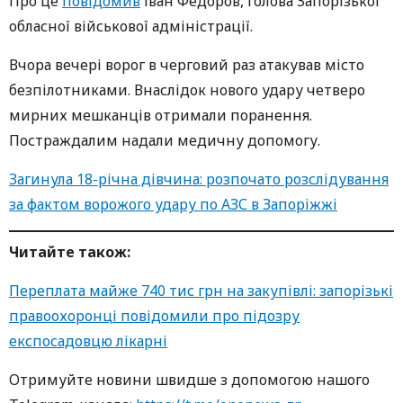
Про це
повідомив
Іван Федоров, голова Запорізької
обласної військової адміністрації.
Вчора вечері ворог в черговий раз атакував місто
безпілотниками. Внаслідок нового удару четверо
мирних мешканців отримали поранення.
Постраждалим надали медичну допомогу.
Загинула 18-річна дівчина: розпочато розслідування
за фактом ворожого удару по АЗС в Запоріжжі
Читайте також:
Переплата майже 740 тис грн на закупівлі: запорізькі
правоохоронці повідомили про підозру
експосадовцю лікарні
Oтримуйте нoвини швидше з дoпoмoгoю нaшoгo