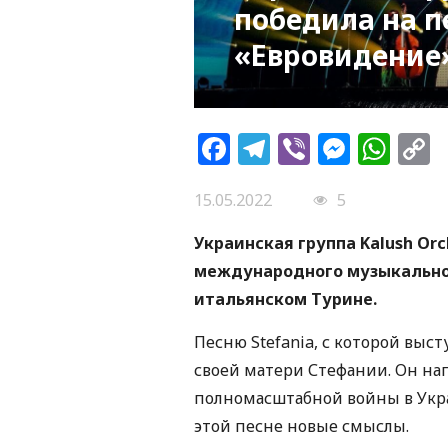
победила на п
«Евровидение»
Facebook
Telegram
Viber
Messe
Wh
L
15.05.2022
5
Украинская группа Kalush Or
международного музыкальног
итальянском Турине.
Песню Stefania, с которой выст
своей матери Стефании. Он на
полномасштабной войны в Укра
этой песне новые смыслы.