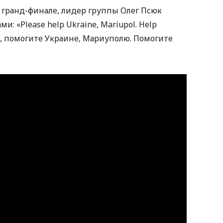
 гранд-финале, лидер группы Олег Псюк
и: «Please help Ukraine, Mariupol. Help
та, помогите Украине, Мариуполю. Помогите