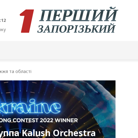
:12
оку
жжя та області
уппа Kalush Orchestra