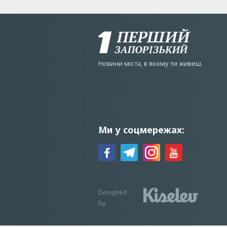
Новини мiста, в якому ти живеш.
Ми у соцмережах:
Designed
by