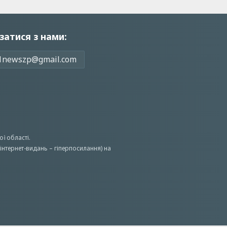
затися з нами:
1newszp@gmail.com
ої області.
інтернет-видань – гіперпосилання) на