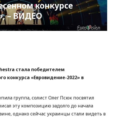
есенном конкурсе
, – ВИДЕО
nger
atsApp
Copy
ink
chestra стала победителем
о конкурса «Евровидение-2022» в
упила группа, солист Олег Псюк посвятил
писал эту композицию задолго до начала
ине, однако сейчас украинцы стали видеть в