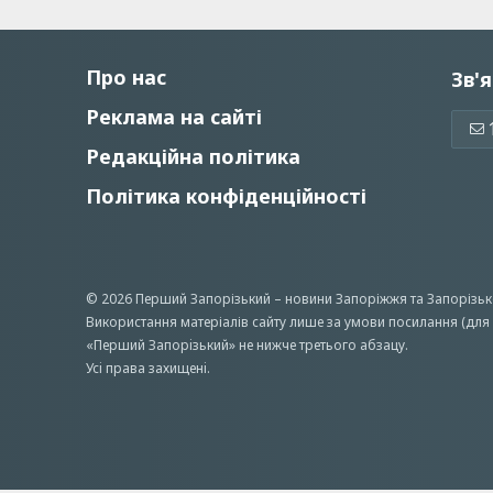
Про нас
Зв'я
Реклама на сайті
Редакційна політика
Політика конфіденційності
© 2026 Перший Запорізький –
новини Запоріжжя
та Запорізьк
Використання матеріалів сайту лише за умови посилання (для 
«Перший Запорiзький» не нижче третього абзацу.
Усi права захищенi.