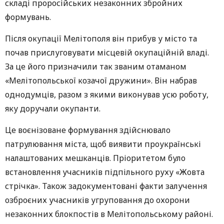
складі проросійських незаконних збройних
формувань.
Після окупації Мелітополя він прибув у місто та
почав прислуговувати місцевій окупаційній владі.
За це його призначили так званим отаманом
«Мелітопольської козачої дружини». Він набрав
однодумців, разом з якими виконував усю роботу,
яку доручали окупанти.
Це воєнізоване формування здійснювало
патрулювання міста, щоб виявити проукраїнські
налаштованих мешканців. Пріоритетом було
встановлення учасників підпільного руху «Жовта
стрічка». Також задокументовані факти залучення
озброєних учасників угруповання до охорони
незаконних блокпостів в Мелітопольському районі.