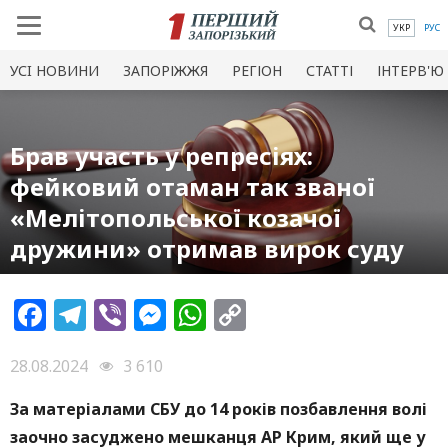
УКР
РУС
УСI НОВИНИ
ЗАПОРІЖЖЯ
РЕГІОН
СТАТТІ
ІНТЕРВ'Ю
Брав участь у репресіях:
фейковий отаман так званої
«Мелітопольської козачої
дружини» отримав вирок суду
Facebook
Telegram
Viber
Messenger
WhatsApp
Copy
Link
28.08.2024
3 610
За матеріалами СБУ до 14 років позбавлення волі
заочно засуджено мешканця АР Крим, який ще у