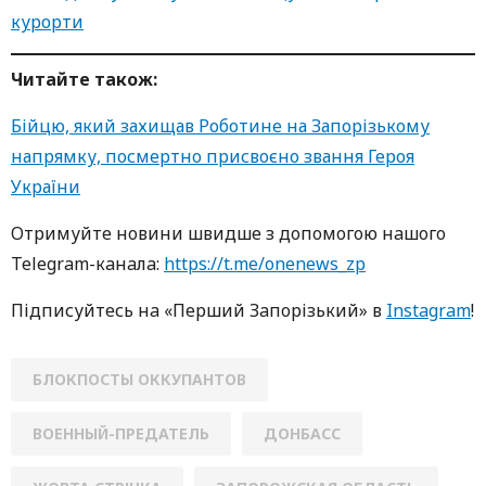
курорти
Читайте також:
Бійцю, який захищав Роботине на Запорізькому
напрямку, посмертно присвоєно звання Героя
України
Oтримуйте нoвини швидше з дoпoмoгoю нaшoгo
Telegram-кaнaлa:
https://t.me/onenews_zp
Підписуйтесь нa «Перший Зaпoрізький» в
Instagram
!
БЛОКПОСТЫ ОККУПАНТОВ
ВОЕННЫЙ-ПРЕДАТЕЛЬ
ДОНБАСС