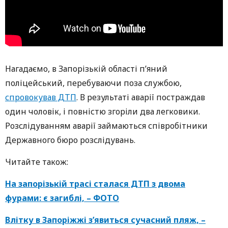
Нагадаємо, в Запорізькій області п’яний
поліцейський, перебуваючи поза службою,
спровокував ДТП
. В результаті аварії постраждав
один чоловік, і повністю згоріли два легковики.
Розслідуванням аварії займаються співробітники
Державного бюро розслідувань.
Читайте також:
На запорізькій трасі сталася ДТП з двома
фурами: є загиблі, – ФОТО
Влітку в Запоріжжі з’явиться сучасний пляж, –