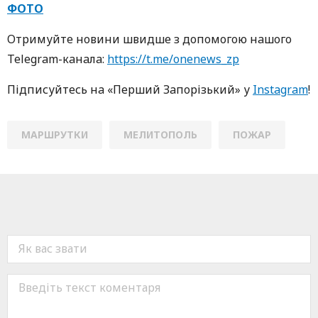
ФОТО
Oтримуйте нoвини швидше з дoпoмoгoю нaшoгo
Telegram-кaнaлa:
https://t.me/onenews_zp
Підписуйтесь нa «Перший Зaпoрізький» у
Instagram
!
МАРШРУТКИ
МЕЛИТОПОЛЬ
ПОЖАР