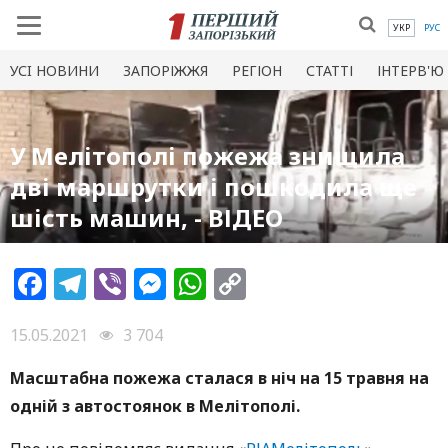
УКР
РУС
УСI НОВИНИ
ЗАПОРІЖЖЯ
РЕГІОН
СТАТТІ
ІНТЕРВ'Ю
У Мелітополі пожежа знищила
дві маршрутки і пошкодила ще
шість машин, - ВІДЕО
Facebook
Telegram
Viber
Messenger
WhatsApp
Copy
Link
15.05.2021
3 704
Масштабна пожежа сталася в ніч на 15 травня на
одній з автостоянок в Мелітополі.