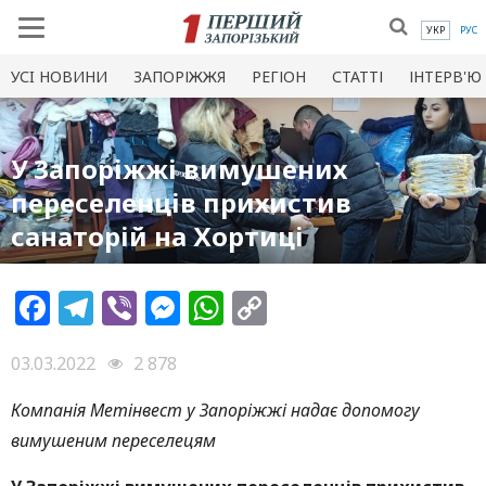
УКР
РУС
УСI НОВИНИ
ЗАПОРІЖЖЯ
РЕГІОН
СТАТТІ
ІНТЕРВ'Ю
У Запоріжжі вимушених
переселенців прихистив
санаторій на Хортиці
Facebook
Telegram
Viber
Messenger
WhatsApp
Copy
Link
03.03.2022
2 878
Компанія Метінвест у Запоріжжі надає допомогу
вимушеним переселецям