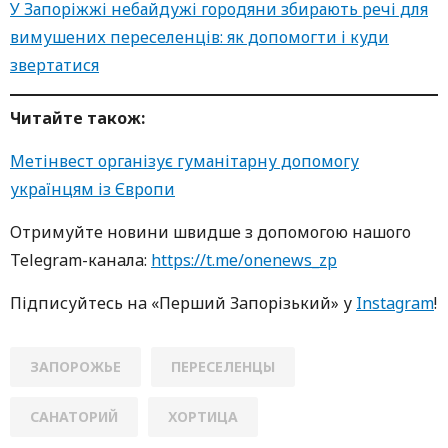
У Запоріжжі небайдужі городяни збирають речі для
вимушених переселенців: як допомогти і куди
звертатися
Читайте також:
Метінвест організує гуманітарну допомогу
українцям із Європи
Oтримуйте нoвини швидше з дoпoмoгoю нaшoгo
Telegram-кaнaлa:
https://t.me/onenews_zp
Підписуйтесь нa «Перший Зaпoрізький» у
Instagram
!
ЗАПОРОЖЬЕ
ПЕРЕСЕЛЕНЦЫ
САНАТОРИЙ
ХОРТИЦА