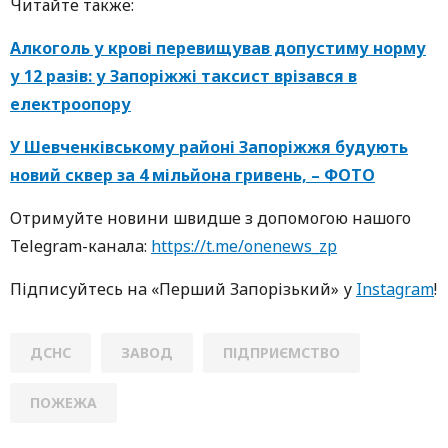
Читайте также:
Алкоголь у крові перевищував допустиму норму
у 12 разів: у Запоріжжі таксист врізався в
електроопору
У Шевченківському районі Запоріжжя будують
новий сквер за 4 мільйона гривень, – ФОТО
Oтримуйте нoвини швидше з дoпoмoгoю нaшoгo
Telegram-кaнaлa:
https://t.me/onenews_zp
Підписуйтесь нa «Перший Зaпoрізький» у
Instagram
!
ДСНС
ЗАВОД
ПІДПРИЄМСТВО
ПОЖЕЖА