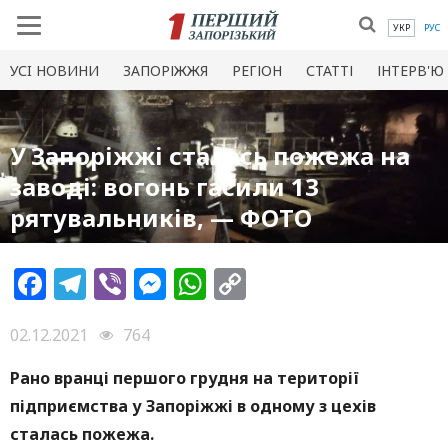
УКР
РУС
УСI НОВИНИ
ЗАПОРІЖЖЯ
РЕГІОН
СТАТТІ
ІНТЕРВ'Ю
У Запоріжжі сталась пожежа на
заводі: вогонь гасили 13
рятувальників, — ФОТО
Facebook
Telegram
Viber
Messenger
WhatsApp
Copy
Link
02.12.2021
764
Рано вранці першого грудня на території
підприємства у Запоріжжі в одному з цехів
сталась пожежа.