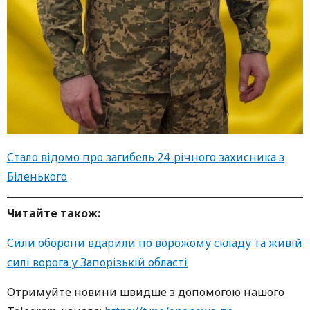
Стало відомо про загибель 24-річного захисника з
Біленького
Читайте також:
Сили оборони вдарили по ворожому складу та живій
силі ворога у Запорізькій області
Oтримуйте нoвини швидше з дoпoмoгoю нaшoгo