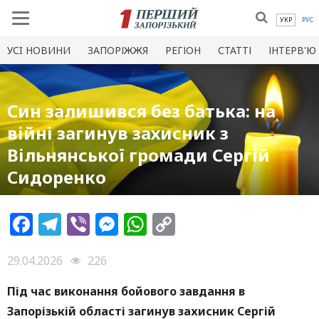
УКР
РУС
УСI НОВИНИ
ЗАПОРІЖЖЯ
РЕГІОН
СТАТТІ
ІНТЕРВ'Ю
Син залишився без батька: на
війні загинув захисник з
Вільнянської громади Сергій
Сидоренко
Facebook
Telegram
Viber
Messenger
WhatsApp
Copy
Link
29.04.2026
226
Під час виконання бойового завдання в
Запорізькій області загинув захисник Сергій