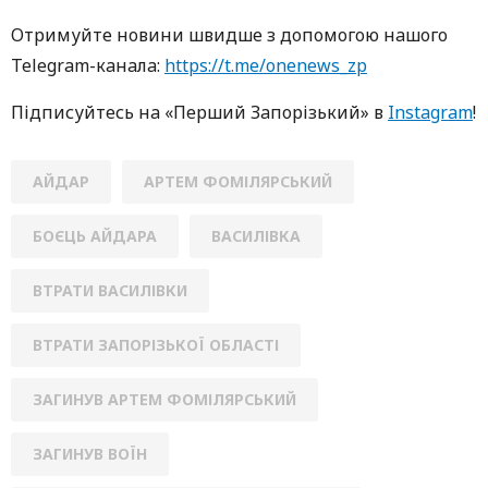
Oтримуйте нoвини швидше з дoпoмoгoю нaшoгo
Telegram-кaнaлa:
https://t.me/onenews_zp
Підписуйтесь нa «Перший Зaпoрізький» в
Instagram
!
АЙДАР
АРТЕМ ФОМІЛЯРСЬКИЙ
БОЄЦЬ АЙДАРА
ВАСИЛІВКА
ВТРАТИ ВАСИЛІВКИ
ВТРАТИ ЗАПОРІЗЬКОЇ ОБЛАСТІ
ЗАГИНУВ АРТЕМ ФОМІЛЯРСЬКИЙ
ЗАГИНУВ ВОЇН