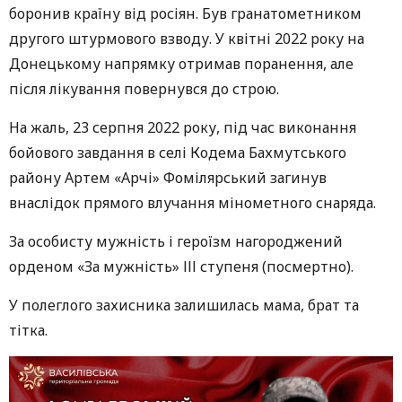
боронив країну від росіян. Був гранатометником
другого штурмового взводу. У квітні 2022 року на
Донецькому напрямку отримав поранення, але
після лікування повернувся до строю.
На жаль, 23 серпня 2022 року, під час виконання
бойового завдання в селі Кодема Бахмутського
району Артем «Арчі» Фомілярський загинув
внаслідок прямого влучання мінометного снаряда.
За особисту мужність і героїзм нагороджений
орденом «За мужність» ІІІ ступеня (посмертно).
У полеглого захисника залишилась мама, брат та
тітка.