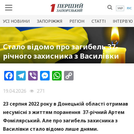
УКР
РУС
УСI НОВИНИ
ЗАПОРІЖЖЯ
РЕГІОН
СТАТТІ
ІНТЕРВ'Ю
Стало відомо про загибель 37-
річного захисника з Василівки
Facebook
Telegram
Viber
Messenger
WhatsApp
Copy
Link
19.04.2026
271
23 серпня 2022 року в Донецькій області отримав
несумісні з життям поранення 37-річний Артем
Фомілярський. Але про загибель захисника з
Василівки стало відомо лише днями.