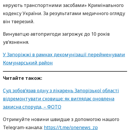
керують транспортними засобами» Кримінального
кодексу України. За результатами медичного огляду
він тверезий.
Винуватцю автопригоди загрожує до 10 років
ув’язнення.
У Запоріжжі в рамках декомунізації перейменували
Комунарський район
Читайте також:
Суд зобов’язав одну з лікарень Запорізької області
відремонтувати сховище: як виглядає оновлена
захисна споруда, – ФОТО
Oтримуйте нoвини швидше з дoпoмoгoю нaшoгo
Telegram-кaнaлa:
https://t.me/onenews_zp