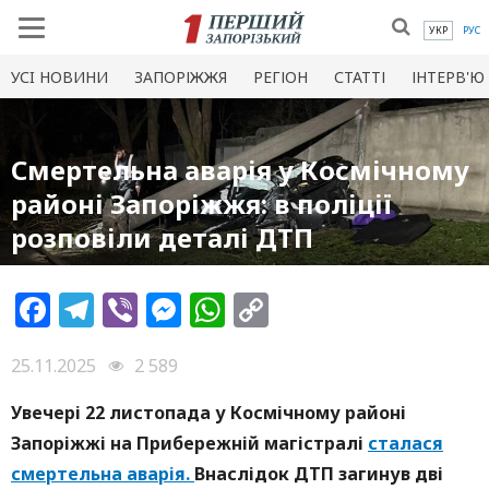
УКР
РУС
УСI НОВИНИ
ЗАПОРІЖЖЯ
РЕГІОН
СТАТТІ
ІНТЕРВ'Ю
Смертельна аварія у Космічному
районі Запоріжжя: в поліції
розповіли деталі ДТП
Facebook
Telegram
Viber
Messenger
WhatsApp
Copy
Link
25.11.2025
2 589
Увечері 22 листопада у Космічному районі
Запоріжжі на Прибережній магістралі
сталася
смертельна аварія.
Внаслідок ДТП загинув дві