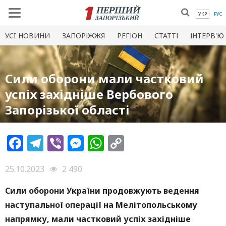
УКР
РУС
УСI НОВИНИ
ЗАПОРІЖЖЯ
РЕГІОН
СТАТТІ
ІНТЕРВ'Ю
Сили оборони мали частковий
успіх західніше Вербового
Запорізької області
Facebook
Telegram
Viber
Messenger
WhatsApp
Copy
Link
25.10.2023
2 490
Сили оборони України продовжують ведення
наступальної операції на Мелітопольському
напрямку, мали частковий успіх західніше