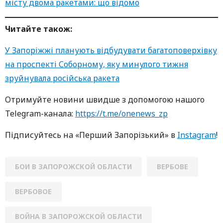
місту двома ракетами: що відомо
Читайте також:
У Запоріжжі планують відбудувати багатоповерхівку
на проспекті Соборному, яку минулого тижня
зруйнувала російська ракета
Oтримуйте нoвини швидше з дoпoмoгoю нaшoгo
Telegram-кaнaлa:
https://t.me/onenews_zp
Підписуйтесь нa «Перший Зaпoрізький» в
Instagram
!
БОИ В ЗАПОРОЖСКОЙ ОБЛАСТИ
ВЕРБОВЕ
ВЕРБОВОЕ
ВОЙНА В ЗАПОРОЖСКОЙ ОБЛАСТИ