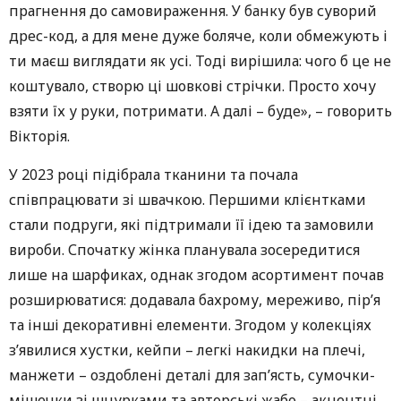
прагнення до самовираження. У банку був суворий
дрес-код, а для мене дуже боляче, коли обмежують і
ти маєш виглядати як усі. Тоді вирішила: чого б це не
коштувало, створю ці шовкові стрічки. Просто хочу
взяти їх у руки, потримати. А далі – буде», – говорить
Вікторія.
У 2023 році підібрала тканини та почала
співпрацювати зі швачкою. Першими клієнтками
стали подруги, які підтримали її ідею та замовили
вироби. Спочатку жінка планувала зосередитися
лише на шарфиках, однак згодом асортимент почав
розширюватися: додавала бахрому, мереживо, пір’я
та інші декоративні елементи. Згодом у колекціях
з’явилися хустки, кейпи – легкі накидки на плечі,
манжети – оздоблені деталі для зап’ясть, сумочки-
мішечки зі шнурками та авторські жабо – акцентні