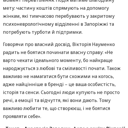
момент перевтілення. Подія матиме благодійну
мету: частину коштів спрямують на допомогу
жінкам, які тимчасово перебувають у закритому
психоневрологічному відділенні в Запоріжжі та
потребують турботи й підтримки.
Говорячи про власний досвід, Вікторія Науменко
радить не боятися починати власну справу: «Не
варто чекати ідеального моменту, бо найкраще
народжується з любові та сміливості почати. Також
важливо не намагатися бути схожими на когось,
адже найцінніше в бренді – це ваша особистість,
історія та сенси. Сьогодні люди купують не просто
речі, а емоції та відчуття, які вони дають. Тому
важливо любити те, що створюєш, і не боятися
проявляти себе».