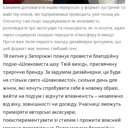
Бажання допомагати іншим переросло у формат зустрічей та
майстер-класів, які підприємниця проводить уже понад рік.
Спочатку такі події задумувалися як можливість
розповідати про аксесуари та показувати, як їх носити, адже
через соцмережі складно передати атмосферу й емоції.
Проте вже після першого заходу дизайнерка зрозуміла, що
цей формат має значно глибший сенс.
18 липня у Запоріжжі планує провести благодійну
подію «Шовковиста шоу: Твій вихід», присвячену
триріччю бренду. За задумом дизайнерки, це буде
не стільки свято «Шовковистої», скільки день для
жінок, які хочуть спробувати себе в новому образі,
вийти на подіум і відчути впевненість – незалежно
від віку, зовнішності чи досвіду. Учасниці зможуть
приміряти авторські аксесуари,
поекспериментувати зі стилем і прожити власний