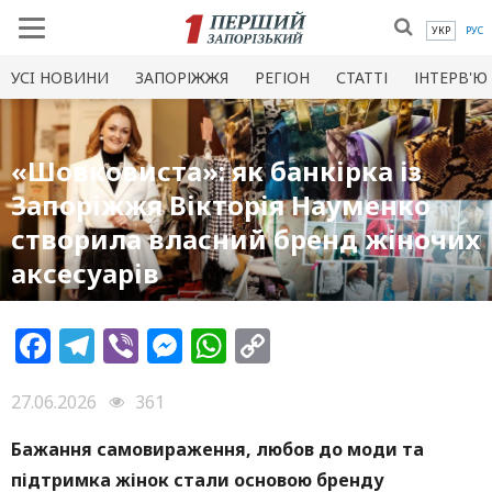
УКР
РУС
УСI НОВИНИ
ЗАПОРІЖЖЯ
РЕГІОН
СТАТТІ
ІНТЕРВ'Ю
«Шовковиста»: як банкірка із
Запоріжжя Вікторія Науменко
створила власний бренд жіночих
аксесуарів
Facebook
Telegram
Viber
Messenger
WhatsApp
Copy
Link
27.06.2026
361
Бажання самовираження, любов до моди та
підтримка жінок стали основою бренду