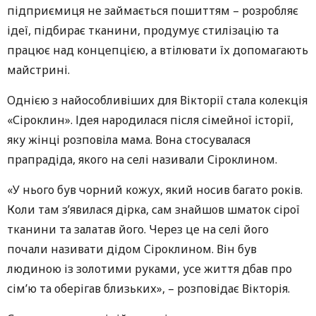
підприємиця не займається пошиттям – розробляє
ідеї, підбирає тканини, продумує стилізацію та
працює над концепцією, а втілювати їх допомагають
майстрині.
Однією з найособливіших для Вікторії стала колекція
«Сіроклин». Ідея народилася після сімейної історії,
яку жінці розповіла мама. Вона стосувалася
прапрадіда, якого на селі називали Сіроклином.
«У нього був чорний кожух, який носив багато років.
Коли там з’явилася дірка, сам знайшов шматок сірої
тканини та залатав його. Через це на селі його
почали називати дідом Сіроклином. Він був
людиною із золотими руками, усе життя дбав про
сім’ю та оберігав близьких», – розповідає Вікторія.