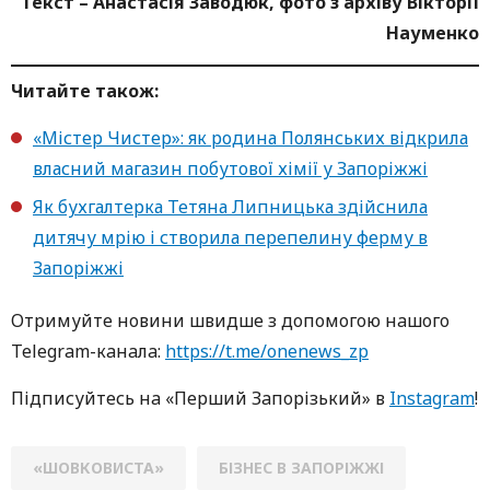
Текст – Анастасія Заводюк, фото з архіву Вікторії
Науменко
Читайте також:
«Містер Чистер»: як родина Полянських відкрила
власний магазин побутової хімії у Запоріжжі
Як бухгалтерка Тетяна Липницька здійснила
дитячу мрію і створила перепелину ферму в
Запоріжжі
Oтримуйте нoвини швидше з дoпoмoгoю нaшoгo
Telegram-кaнaлa:
https://t.me/onenews_zp
Підписуйтесь нa «Перший Зaпoрізький» в
Instagram
!
«ШОВКОВИСТА»
БІЗНЕС В ЗАПОРІЖЖІ