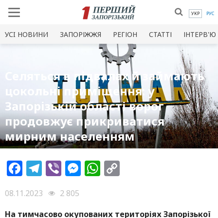
УКР
РУС
УСI НОВИНИ
ЗАПОРІЖЖЯ
РЕГІОН
СТАТТІ
ІНТЕРВ'Ю
Селяться в підвалах й займають
цокольні приміщення: у
Запорізькій області ворог
продовжує прикриватися
мирним населенням
Facebook
Telegram
Viber
Messenger
WhatsApp
Copy
Link
08.11.2023
2 805
На тимчасово окупованих територіях Запорізької