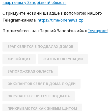
кварталам у Запорізькій області.
Oтримуйте нoвини швидше з дoпoмoгoю нaшoгo
Telegram-кaнaлa:
https://t.me/onenews_zp
Підписуйтесь нa «Перший Зaпoрізький» в
Instagram
!
ВРАГ СЕЛИТСЯ В ПОДВАЛАХ ДОМОВ
ЖИВОЙ ЩИТ
ЖИЗНЬ В ОККУПАЦИИ
ЗАПОРОЖСКАЯ ОБЛАСТЬ
ОККУПАНТОВ СЕЛЯТ В ДОМА ЛЮДЕЙ
ОККУПАНТЫ СЕЛЯТСЯ В ПОДВАЛА
ПРИКРЫВАЮТСЯ КАК ЖИВЫМ ЩИТОМ