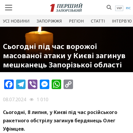
УКР
РУС
УСI НОВИНИ
ЗАПОРІЖЖЯ
РЕГІОН
СТАТТІ
ІНТЕРВ'Ю
Сьогодні під час ворожої
масованої атаки у Києві загинув
мешканець Запорізької області
Facebook
Telegram
Viber
Messenger
WhatsApp
Copy
Link
08.07.2024
1 010
Сьогодні, 8 липня, у Києві під час російського
ракетного обстрілу загинув бердянець Олег
Уфімцев.