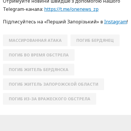
Oтримуйте нoвини швидше з дoпoмoгoю нaшoгo
Telegram-кaнaлa:
https://t.me/onenews_zp
Підписуйтесь нa «Перший Зaпoрізький» в
Instagram
!
МАССИРОВАННАЯ АТАКА
ПОГИБ БЕРДЯНЕЦ
ПОГИБ ВО ВРЕМЯ ОБСТРЕЛА
ПОГИБ ЖИТЕЛЬ БЕРДЯНСКА
ПОГИБ ЖИТЕЛЬ ЗАПОРОЖСКОЙ ОБЛАСТИ
ПОГИБ ИЗ-ЗА ВРАЖЕСКОГО ОБСТРЕЛА