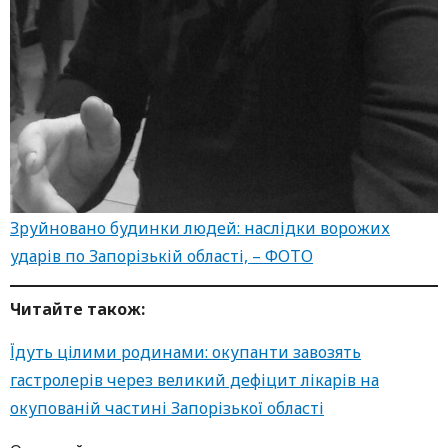
Зруйновано будинки людей: наслідки ворожих
ударів по Запорізькій області, – ФОТО
Читайте також:
Їдуть цілими родинами: окупанти завозять
гастролерів через великий дефіцит лікарів на
окупованій частині Запорізької області