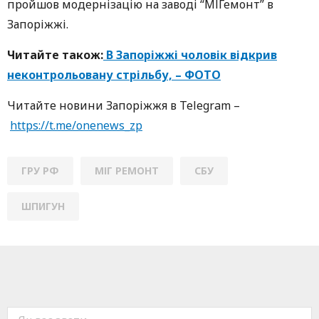
пройшов модернізацію на заводі “МІГемонт” в
Запоріжжі.
Читайте також:
В Запоріжжі чоловік відкрив
неконтрольовану стрільбу, – ФОТО
Читайте новини Запоріжжя в Telegram –
https://t.me/onenews_zp
ГРУ РФ
МІГ РЕМОНТ
СБУ
ШПИГУН