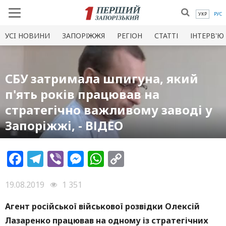
УКР
РУС
УСI НОВИНИ
ЗАПОРІЖЖЯ
РЕГІОН
СТАТТІ
ІНТЕРВ'Ю
СБУ затримала шпигуна, який
п'ять років працював на
стратегічно важливому заводі у
Запоріжжі, - ВІДЕО
Facebook
Telegram
Viber
Messenger
WhatsApp
Copy
Link
19.08.2019
1 351
Агент російської військової розвідки Олексій
Лазаренко працював на одному із стратегічних