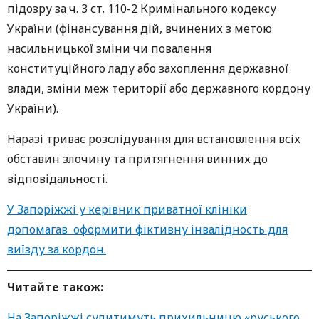
підозру за ч. 3 ст. 110-2 Кримінального кодексу
України (фінансування дій, вчинених з метою
насильницької зміни чи повалення
конституційного ладу або захоплення державної
влади, зміни меж території або державного кордону
України).
Наразі триває розслідування для встановлення всіх
обставин злочину та притягнення винних до
відповідальності.
У Запоріжжі у керівник приватної клініки
допомагав оформити фіктивну інвалідность для
виїзду за кордон.
Читайте також:
На Запоріжжі судитимуть прихильницю «руського