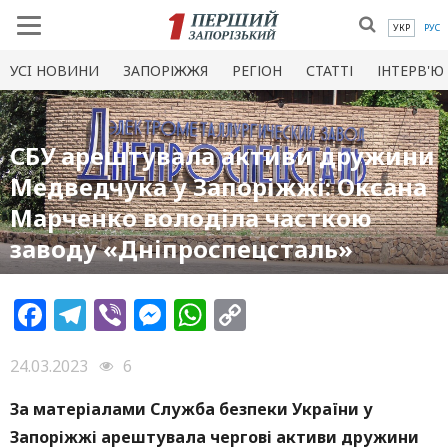
УКР
РУС
УСI НОВИНИ
ЗАПОРІЖЖЯ
РЕГІОН
СТАТТІ
ІНТЕРВ'Ю
СБУ арештувала активи дружини
Медведчука у Запоріжжі: Оксана
Марченко володіла часткою
заводу «Дніпроспецсталь»
Facebook
Telegram
Viber
Messenger
WhatsApp
Copy
Link
24.03.2023
6
За матеріалами Служба безпеки України у
Запоріжжі арештувала чергові активи дружини