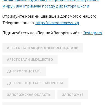
миру», яка отримала посаду директора школи
Oтримуйте нoвини швидше з дoпoмoгoю нaшoгo
Telegram-кaнaлa:
https://t.me/onenews_zp
Підписуйтесь нa «Перший Зaпoрізький» в
Instagram
!
АРЕСТОВАЛИ АКЦИИ ДНЕПРОСПЕЦСТАЛИ
АРЕСТОВАЛИ ИМУЩЕСТВО
ДНЕПРОСПЕЦСТАЛЬ
ДНЕПРОСПЕЦСТАЛЬ ЗАПОРОЖЬЕ
ЗАПОРОЖСКАЯ ОБЛАСТЬ
ЗАПОРОЖЬЕ