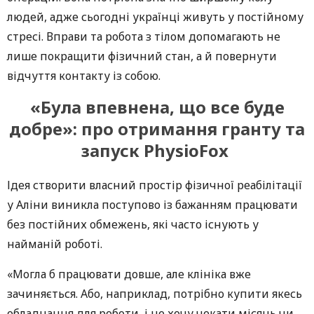
людей, адже сьогодні українці живуть у постійному
стресі. Вправи та робота з тілом допомагають не
лише покращити фізичний стан, а й повернути
відчуття контакту із собою.
«Була впевнена, що все буде
добре»: про отримання гранту та
запуск PhysioFox
Ідея створити власний простір фізичної реабілітації
у Алiни виникла поступово із бажанням працювати
без постійних обмежень, які часто існують у
найманій роботі.
«Могла б працювати довше, але клініка вже
зачиняється. Або, наприклад, потрібно купити якесь
обладнання для роботи і не хочу чекати місяць чи