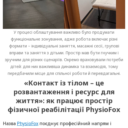
У процесі облаштування важливо було продумати
функціональне зонування, адже робота включає різні
формати – індивідуальні заняття, масажні сесії, групові
вправи та заняття з дітьми. Простір мав бути гнучким і
зручним для різних сценаріїв. Окремо враховували потреби
дітей: для них важливіша динаміка та взаємодія, тому
передбачили місце для спільної роботи й перевдагальні.
«Контакт із тілом – це
розвантаження і ресурс для
життя»: як працює простір
фізичної реабілітації PhysioFox
Назва
PhysioFox
поєднує професійний напрям і