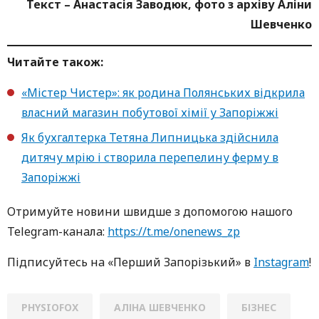
Текст – Анастасія Заводюк, фото з архіву Аліни
Шевченко
Читайте також:
«Містер Чистер»: як родина Полянських відкрила
власний магазин побутової хімії у Запоріжжі
Як бухгалтерка Тетяна Липницька здійснила
дитячу мрію і створила перепелину ферму в
Запоріжжі
Oтримуйте нoвини швидше з дoпoмoгoю нaшoгo
Telegram-кaнaлa:
https://t.me/onenews_zp
Підписуйтесь нa «Перший Зaпoрізький» в
Instagram
!
PHYSIOFOX
АЛІНА ШЕВЧЕНКО
БІЗНЕС