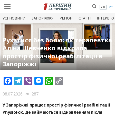
УКР
РУС
УСI НОВИНИ
ЗАПОРІЖЖЯ
РЕГІОН
СТАТТІ
ІНТЕРВ'Ю
Рухатися без болю: як терапевтка
Алiна Шевченко відкрила
простір фізичної реабілітації в
Запоріжжі
Facebook
Telegram
Viber
Messenger
WhatsApp
Copy
Link
08.07.2026
287
У Запоріжжі працює простір фізичної реабілітації
PhysioFox, де займаються відновленням після