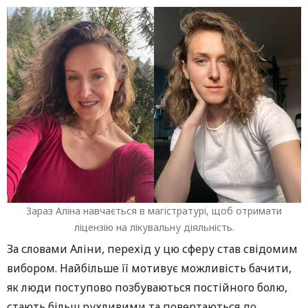
Зараз Аліна навчається в магістратурі, щоб отримати
ліцензію на лікувальну діяльність.
За словами Алiни, перехід у цю сферу став свідомим
вибором. Найбільше її мотивує можливість бачити,
як люди поступово позбуваються постійного болю,
стають більш рухливими та повертаються до