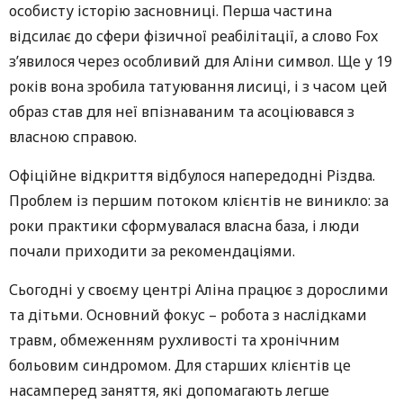
особисту історію засновниці. Перша частина
відсилає до сфери фізичної реабілітації, а слово Fox
з’явилося через особливий для Алiни символ. Ще у 19
років вона зробила татуювання лисиці, і з часом цей
образ став для неї впізнаваним та асоціювався з
власною справою.
Офіційне відкриття відбулося напередодні Різдва.
Проблем із першим потоком клієнтів не виникло: за
роки практики сформувалася власна база, і люди
почали приходити за рекомендаціями.
Сьогодні у своєму центрі Алiна працює з дорослими
та дітьми. Основний фокус – робота з наслідками
травм, обмеженням рухливості та хронічним
больовим синдромом. Для старших клієнтів це
насамперед заняття, які допомагають легше