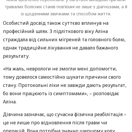
тривалих болісних станів пов’язані не лише з діагнозами, а й
із щоденними звичками та способом життя.
Особистий досвід також суттєво вплинув на
професійний шлях. З підліткового віку Аліна
страждала від сильних мігреней та головного болю,
однак традиційне лікування не давало бажаного
результату.
«На жаль, неврологи не змогли мені допомогти,
тому довелося самостійно шукати причини свого
стану. Протокольні ліки не завжди дають результат,
бо вони працюють із симптомами», – розповідає
Аліна.
Дівчина зазначає, що сучасна фізична реабілітація –
це не лише про відновлення після травм чи
операцій. Вона потрібна значно ширшому колу