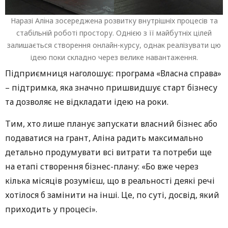
Наразі Алiна зосереджена розвитку внутрішніх процесів та
стабільній роботі простору. Однією з її майбутніх цілей
залишається створення онлайн-курсу, однак реалізувати цю
ідею поки складно через велике навантаження.
Підприємниця наголошує: програма «Власна справа»
– підтримка, яка значно пришвидшує старт бізнесу
та дозволяє не відкладати ідею на роки.
Тим, хто лише планує запускати власний бізнес або
подаватися на грант, Алiна радить максимально
детально продумувати всі витрати та потреби ще
на етапі створення бізнес-плану: «Бо вже через
кілька місяців розумієш, що в реальності деякі речі
хотілося б замінити на інші. Це, по суті, досвід, який
приходить у процесі».