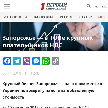
УКР
РУС
ВСЕ НОВОСТИ
ЗАПОРОЖЬЕ
РЕГИОН
СТАТЬИ
ИНТЕ
Запорожье — в ТОПе крупных
плательщиков НДС
Facebook
Telegram
Viber
Messenger
WhatsApp
Copy
Link
05.11.2019
3 240
Крупный бизнес Запорожья — на втором месте в
Украине по возврату налога на добавленную
стоимость
За 10 месяцев 2019 года плательщикам НДС в