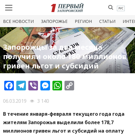
РУС
ВСЕ НОВОСТИ
ЗАПОРОЖЬЕ
РЕГИОН
СТАТЬИ
ИНТЕ
Запорожцы за два месяца
получили около 180 миллионов
гривен льгот и субсидий
Facebook
Telegram
Viber
Messenger
WhatsApp
Copy
Link
06.03.2019
3 140
В течение января-февраля текущего года года
жителям Запорожья выделили более 178,7
миллионов гривен льгот и субсидий на оплату