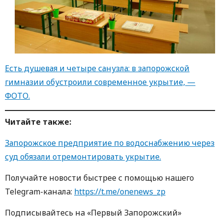
Есть душевая и четыре санузла: в запорожской
гимназии обустроили современное укрытие, —
ФОТО.
Читайте такж
е
:
Запорожское предприятие по водоснабжению через
суд обязали отремонтировать укрытие.
Получайте новости быстрее с пoмoщью нaшегo
Telegram-кaнaлa:
https://t.me/onenews_zp
Пoдписывaйтесь нa «Первый Зaпoрoжский»