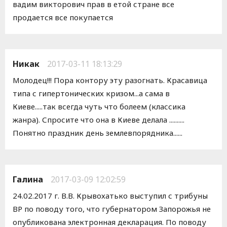
вадим викторович прав в етой стране все
продается все покупается
Никак
2017-03-11 18:13:29
Молодец!!! Пора контору эту разогнать. Красавица
типа с гипертонических кризом...а сама в
Киеве.....так всегда чуть что болеем (классика
жанра). Спросите что она в Киеве делала ..........
Понятно праздник день землевпорядника......
Галина
2017-03-09 12:02:59
24.02.2017 г. В.В. Крывохатько выступил с трибуны
ВР по поводу того, что губернатором Запорожья не
опубликована электронная декларация. По поводу