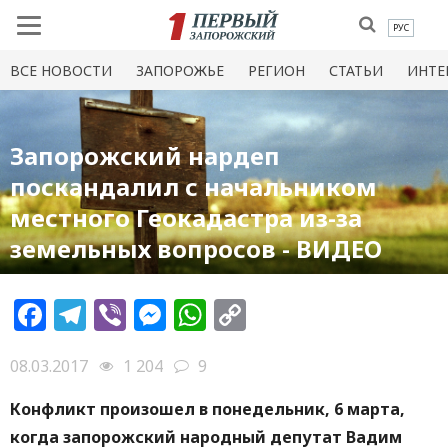
РУС
ВСЕ НОВОСТИ
ЗАПОРОЖЬЕ
РЕГИОН
СТАТЬИ
ИНТЕ
Запорожский нардеп
поскандалил с начальником
местного Геокадастра из-за
земельных вопросов - ВИДЕО
Facebook
Telegram
Viber
Messenger
WhatsApp
Copy
Link
08.03.2017
1 204
9
Конфликт произошел в понедельник, 6 марта,
когда запорожский народный депутат Вадим