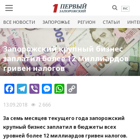
РУС
ВСЕ НОВОСТИ
ЗАПОРОЖЬЕ
РЕГИОН
СТАТЬИ
ИНТЕ
Запорожский крупный бизнес
заплатил более 12 миллиардов
гривен налогов
Facebook
Telegram
Viber
Messenger
WhatsApp
Copy
Link
13.09.2018
2 666
За семь месяцев текущего года запорожский
крупный бизнес заплатил в бюджеты всех
уровней более 12 миллиардов гривен налогов.