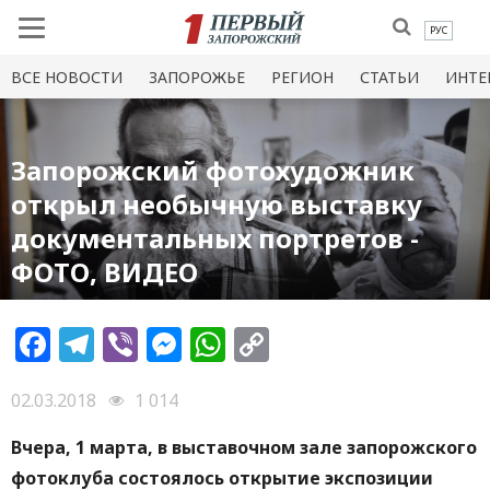
РУС
ВСЕ НОВОСТИ
ЗАПОРОЖЬЕ
РЕГИОН
СТАТЬИ
ИНТЕ
Запорожский фотохудожник
открыл необычную выставку
документальных портретов -
ФОТО, ВИДЕО
Facebook
Telegram
Viber
Messenger
WhatsApp
Copy
Link
02.03.2018
1 014
Вчера, 1 марта, в выставочном зале запорожского
фотоклуба состоялось открытие экспозиции