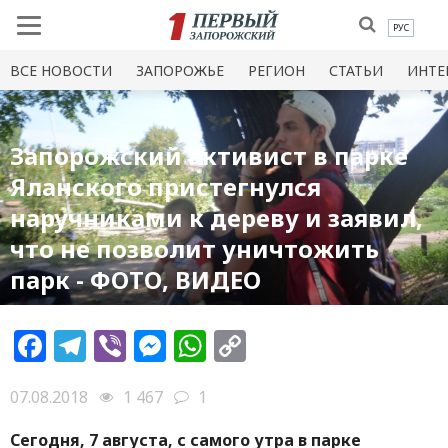
РУС
ВСЕ НОВОСТИ
ЗАПОРОЖЬЕ
РЕГИОН
СТАТЬИ
ИНТЕ
Запорожский активист в парке
Яланского пристегнулся
наручниками к дереву и заявил,
что не позволит уничтожить
парк - ФОТО, ВИДЕО
Facebook
Telegram
Viber
Messenger
WhatsApp
Copy
Link
07.08.2018
1 467
1
Сегодня, 7 августа, с самого утра в парке