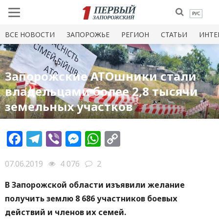
РУС
ВСЕ НОВОСТИ
ЗАПОРОЖЬЕ
РЕГИОН
СТАТЬИ
ИНТЕ
Запорожские АТОшники стали
владельцами более 2,8 тысячи
земельных участков
Facebook
Telegram
Viber
Messenger
WhatsApp
Copy
Link
07.06.2019
4 076
2
В Запорожской области изъявили желание
получить землю 8 686 участников боевых
действий и членов их семей.