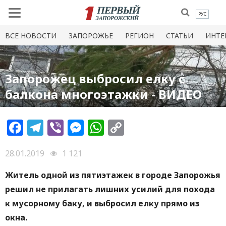
РУС
ВСЕ НОВОСТИ
ЗАПОРОЖЬЕ
РЕГИОН
СТАТЬИ
ИНТЕ
Запорожец выбросил елку с
балкона многоэтажки - ВИДЕО
Facebook
Telegram
Viber
Messenger
WhatsApp
Copy
Link
28.01.2019
1 121
Житель одной из пятиэтажек в городе Запорожья
решил не прилагать лишних усилий для похода
к мусорному баку, и выбросил елку прямо из
окна.