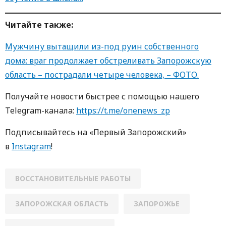
Читайте также:
Мужчину вытащили из-под руин собственного
дома: враг продолжает обстреливать Запорожскую
область – пострадали четыре человека, – ФОТО.
Получайте новости быстрее с пoмoщью нaшегo
Telegram-кaнaлa:
https://t.me/onenews_zp
Пoдписывaйтесь нa «Первый Зaпoрoжский»
в
Instagram
!
ВОССТАНОВИТЕЛЬНЫЕ РАБОТЫ
ЗАПОРОЖСКАЯ ОБЛАСТЬ
ЗАПОРОЖЬЕ