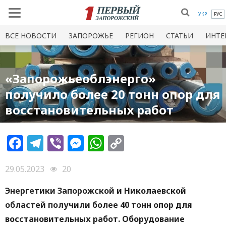
УКР
РУС
ВСЕ НОВОСТИ
ЗАПОРОЖЬЕ
РЕГИОН
СТАТЬИ
ИНТЕ
«Запорожьеоблэнерго»
получило более 20 тонн опор для
восстановительных работ
Facebook
Telegram
Viber
Messenger
WhatsApp
Copy
Link
29.05.2023
20
Энергетики Запорожской и Николаевской
областей получили более 40 тонн опор для
восстановительных работ. Оборудование